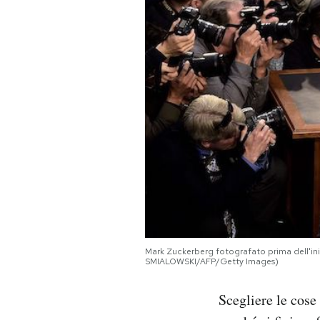
PODCAST
NEWSLETTER
I MIEI PREFERITI
SHOP
CALENDARIO
Mark Zuckerberg fotografato prima dell'in
SMIALOWSKI/AFP/Getty Images)
AREA PERSONALE
Area Personale
Scegliere le cose
Newsletter