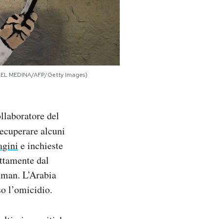
(MIGUEL MEDINA/AFP/Getty Images)
ollaboratore del
recuperare alcuni
agini
e inchieste
ttamente dal
lman. L’Arabia
o l’omicidio.