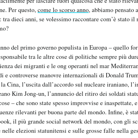
facilmente per lasciare fuori qualcosa che è stato rileva
ne. Per questo,
come lo scorso anno
, abbiamo pensato a
o: tra dieci anni, se volessimo raccontare com’è stato i
mmo?
’anno del primo governo populista in Europa – quello f
sponsabile tra le altre cose di politiche sempre più dure
ienza dei migranti e le ong operanti nel mar Mediterra
di e controverse manovre internazionali di Donald Trum
a Cina, l’uscita dall’accordo sul nucleare iraniano, l’i
eano Kim Jong-un, l’annuncio del ritiro dei soldati stat
e cose – che sono state spesso improvvise e inaspettate, 
enze rilevanti per buona parte del mondo. Infine, è sta
ook, il più grande social network del mondo, con gli sc
 nelle elezioni statunitensi e sulle grosse falle nella ge