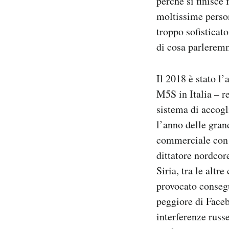
perché si finisce 
Notifiche mobile
moltissime perso
Regala il Post
troppo sofisticat
Hai bisogno di aiuto?
di cosa parlere
Esci
Il 2018 è stato l
M5S in Italia – re
sistema di accogl
l’anno delle gran
commerciale con l
dittatore nordcor
Siria, tra le altr
provocato consegu
peggiore di Faceb
interferenze russe