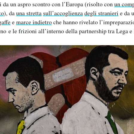
ati da un aspro scontro con l’Europa (risolto con
un com
to
), da
una stretta
sull’accoglienza
degli stranieri
e da u
gaffe
e
marce indietro
che hanno rivelato l’impreparazi
o e le frizioni all’interno della partnership tra Lega 