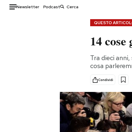
Newsletter
Podcast
Auto
QUESTO ARTICOLO
14 cose 
HOME
Italia
Moda
Tra dieci anni
Mondo
Libri
cosa parlere
Politica
Consumismi
Tecnologia
Storie/Idee
Condividi
Internet
Ok Boomer!
Scienza
Media
Cultura
Europa
Economia
Altrecose
Sport
Mondiali calcio 2026