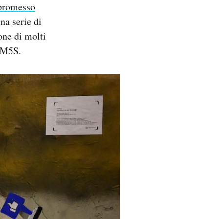
promesso
na serie di
one di molti
e M5S.