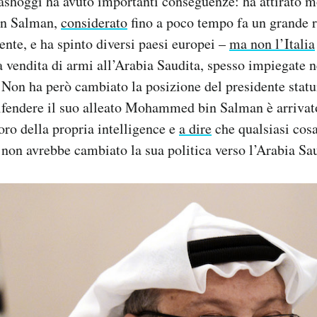
shoggi ha avuto importanti conseguenze: ha attirato mo
n Salman,
considerato
fino a poco tempo fa un grande r
nte, e ha spinto diversi paesi europei –
ma non l’Italia
a vendita di armi all’Arabia Saudita, spesso impiegate 
. Non ha però cambiato la posizione del presidente stat
ifendere il suo alleato Mohammed bin Salman è arriva
oro della propria intelligence e
a dire
che qualsiasi cosa
 non avrebbe cambiato la sua politica verso l’Arabia Sau