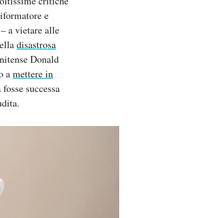
ltissime critiche
iformatore e
– a vietare alle
nella
disastrosa
unitense Donald
to a
mettere in
 fosse successa
dita.