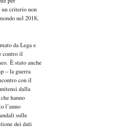
nte per
 un criterio non
l mondo nel 2018,
ormato da Lega e
 contro il
neo. È stato anche
p – la guerra
ncontro con il
unitensi dalla
e che hanno
to l’anno
andali sulle
stione dei dati