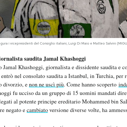
figura i vicepresidenti del Consiglio italiani, Luigi Di Maio e Matteo Salvini 
giornalista saudita Jamal Khashoggi
so Jamal Khashoggi, giornalista e dissidente saudita e c
, entrò nel consolato saudita a Istanbul, in Turchia, per 
o divorzio, e
non ne uscì più
. Come hanno scoperto
ind
hoggi fu ucciso da un gruppo di 15 uomini mandati dire
 legati al potente principe ereditario Mohammed bin Sa
ere negato e
cambiato
versione diverse volte, ha ammess