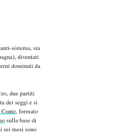
anti-sistema, sia
agna), diventati
verni dominati da
zo, due partiti
a dei seggi e si
 Conte
, formato
gno
sulla base di
mi sei mesi sono