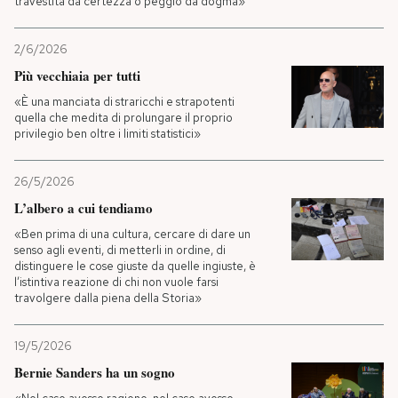
travestita da certezza o peggio da dogma»
2/6/2026
Più vecchiaia per tutti
«È una manciata di straricchi e strapotenti
quella che medita di prolungare il proprio
privilegio ben oltre i limiti statistici»
26/5/2026
L’albero a cui tendiamo
«Ben prima di una cultura, cercare di dare un
senso agli eventi, di metterli in ordine, di
distinguere le cose giuste da quelle ingiuste, è
l’istintiva reazione di chi non vuole farsi
travolgere dalla piena della Storia»
19/5/2026
Bernie Sanders ha un sogno