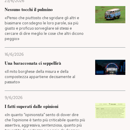
23/6/2026
Nessuno tocchi il pulmino
«Penso che piuttosto che sgridare gli altri e
biasimare con sdegno le loro parole, sia più
giusto e proficuo sorvegliare sé stessi e
cercare di dire meglio le cose che altri dicono
peggio»
16/6/2026
Una baracconata ci seppellirà
«Il mito borghese della misura e della
compostezza appartiene decisamente al
passato»
9/6/2026
I fatti superati dalle opinioni
«In quanto “opinionista” sento di dover dire
che l’opinione è tanto più criticabile quanto più
assertiva, aggressiva, sentenziosa, quanto più