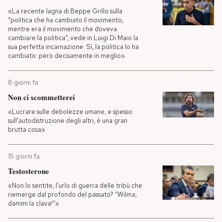
«La recente lagna di Beppe Grillo sulla
PODCAST
“politica che ha cambiato il movimento,
mentre era il movimento che doveva
cambiare la politica”, vede in Luigi Di Maio la
sua perfetta incarnazione. Sì, la politica lo ha
NEWSLETTER
cambiato: però decisamente in meglio»
8 giorni fa
I MIEI PREFERITI
Non ci scommetterei
«Lucrare sulle debolezze umane, e spesso
SHOP
sull’autodistruzione degli altri, è una gran
brutta cosa»
CALENDARIO
15 giorni fa
Testosterone
AREA PERSONALE
«Non lo sentite, l’urlo di guerra delle tribù che
riemerge dal profondo del passato? ”Wilma,
dammi la clava!“»
Entra