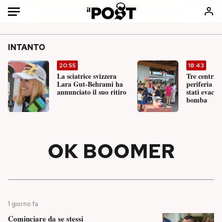
Auto
INTANTO
HOME
20:55
18:43
La sciatrice svizzera
Tre centri 
Italia
Moda
Lara Gut-Behrami ha
periferia s
annunciato il suo ritiro
stati evacua
Mondo
Libri
bomba
Politica
Consumismi
Tecnologia
Storie/Idee
Internet
Ok Boomer!
OK BOOMER
Scienza
Media
Cultura
Europa
Economia
Altrecose
Sport
Mondiali calcio 2026
1 giorno fa
Cominciare da se stessi