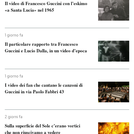
Il video di Francesco Guccini con l’eskimo
«a Santa Lucia» nel 1965
PODCAST
NEWSLETTER
1 giorno fa
Il particolare rapporto tra Francesco
Guccini e Lucio Dalla, in un video d’epoca
I MIEI PREFERITI
SHOP
1 giorno fa
I video dei fan che cantano le canzoni di
CALENDARIO
Guccini in via Paolo Fabbri 43
AREA PERSONALE
2 giorni fa
Entra
Sulla superficie del Sole c’erano vortici
che non riuscivamo a vedere