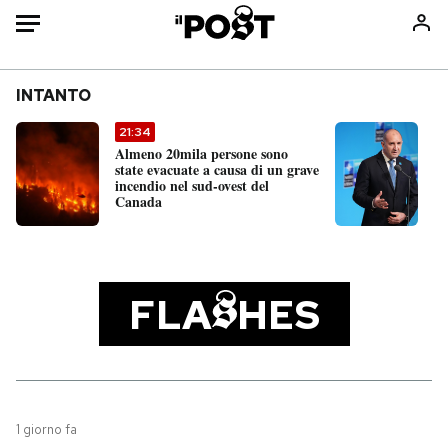
Auto
INTANTO
HOME
21:34
1
Almeno 20mila persone sono
Un
Italia
Moda
state evacuate a causa di un grave
da
incendio nel sud-ovest del
Bu
Mondo
Libri
Canada
co
Politica
Consumismi
Tecnologia
Storie/Idee
Internet
Ok Boomer!
FLA
HES
Scienza
Media
Cultura
Europa
Economia
Altrecose
Sport
Mondiali calcio 2026
1 giorno fa