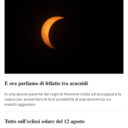
E ora parliamo di fellatio tra aracnidi
In una specie parente dei ragni le femmine restie ad accoppiarsi la
usano per aumentare le loro possibilità di sopravvivenza coi
maschi aggressivi
Tutto sull’eclissi solare del 12 agosto