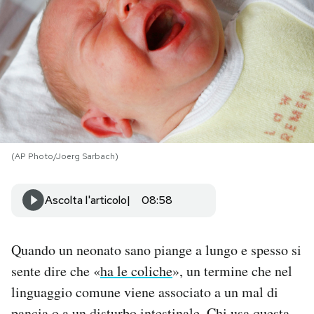
PODCAST
NEWSLETTER
I MIEI PREFERITI
(AP Photo/Joerg Sarbach)
SHOP
Ascolta l'articolo
08:58
CALENDARIO
Quando un neonato sano piange a lungo e spesso si
AREA PERSONALE
sente dire che «
ha le coliche
», un termine che nel
Area Personale
linguaggio comune viene associato a un mal di
Newsletter
pancia o a un disturbo intestinale. Chi usa questa