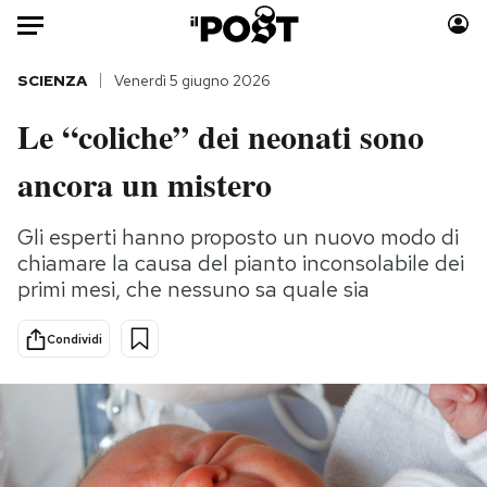
Auto
SCIENZA
Venerdì 5 giugno 2026
Le “coliche” dei neonati sono
HOME
ancora un mistero
Italia
Moda
Mondo
Libri
Gli esperti hanno proposto un nuovo modo di
Politica
Consumismi
chiamare la causa del pianto inconsolabile dei
Tecnologia
Storie/Idee
primi mesi, che nessuno sa quale sia
Internet
Ok Boomer!
Scienza
Media
Condividi
Cultura
Europa
Economia
Altrecose
Sport
Mondiali calcio 2026