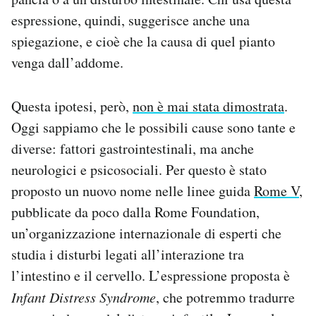
Notifiche mobile
espressione, quindi, suggerisce anche una
Regala il Post
spiegazione, e cioè che la causa di quel pianto
Hai bisogno di aiuto?
venga dall’addome.
Esci
Questa ipotesi, però,
non è mai stata dimostrata
.
Oggi sappiamo che le possibili cause sono tante e
diverse: fattori gastrointestinali, ma anche
neurologici e psicosociali. Per questo è stato
proposto un nuovo nome nelle linee guida
Rome V
,
pubblicate da poco dalla Rome Foundation,
un’organizzazione internazionale di esperti che
studia i disturbi legati all’interazione tra
l’intestino e il cervello. L’espressione proposta è
Infant Distress Syndrome
, che potremmo tradurre