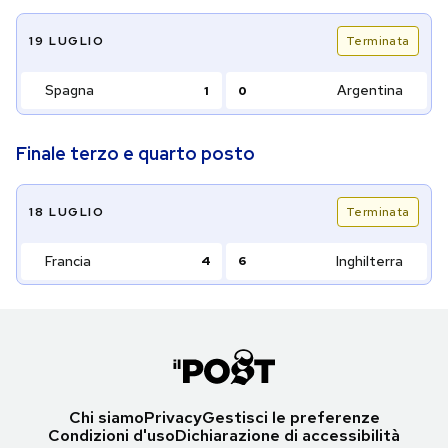
Spagna - Argentina
19 LUGLIO
Terminata
PODCAST
Spagna
Argentina
1
0
NEWSLETTER
Finale
terzo e quarto posto
Francia - Inghilterra
I MIEI PREFERITI
18 LUGLIO
Terminata
Francia
Inghilterra
4
6
SHOP
CALENDARIO
AREA PERSONALE
Chi siamo
Privacy
Gestisci le preferenze
Condizioni d'uso
Dichiarazione di accessibilità