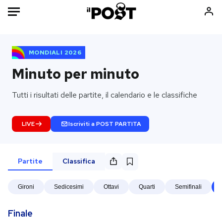
Auto
MONDIALI 2026
HOME
Minuto per minuto
Italia
Moda
Tutti i risultati delle partite, il calendario e le classifiche
Mondo
Libri
Politica
Consumismi
LIVE
Iscriviti a POST PARTITA
Tecnologia
Storie/Idee
Internet
Ok Boomer!
Partite
Classifica
Scienza
Media
Cultura
Europa
Gironi
Sedicesimi
Ottavi
Quarti
Semifinali
Economia
Altrecose
Sport
Mondiali calcio 2026
Finale