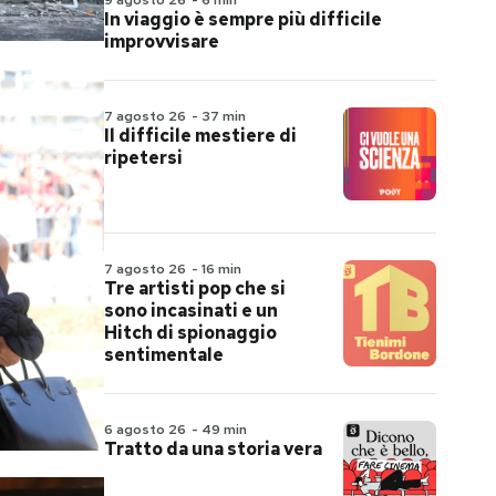
9 agosto 26
-
6 min
In viaggio è sempre più difficile
improvvisare
7 agosto 26
-
37 min
Il difficile mestiere di
ripetersi
7 agosto 26
-
16 min
Tre artisti pop che si
sono incasinati e un
Hitch di spionaggio
sentimentale
6 agosto 26
-
49 min
Tratto da una storia vera