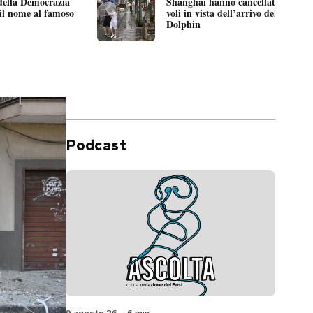
o della Democrazia
Shanghai hanno cancellato più di 
 il nome al famoso
voli in vista dell’arrivo del tifone
Dolphin
Podcast