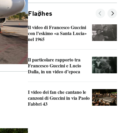
Fla
hes
Il video di Francesco Guccini
Sull
con l’eskimo «a Santa Lucia»
vort
nel 1965
vede
Il particolare rapporto tra
La v
Francesco Guccini e Lucio
“Loc
Dalla, in un video d’epoca
Fran
I video dei fan che cantano le
Il d
canzoni di Guccini in via Paolo
Edoa
Fabbri 43
capp