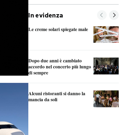
In evidenza
Le creme solari spiegate male
FitA
guer
Dopo due anni è cambiato
A co
accordo nel concerto più lungo
di sempre
Il c
parl
Alcuni ristoranti si danno la
ness
mancia da soli