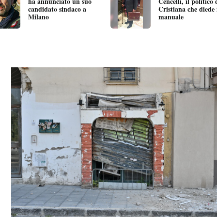
ha annunciato un suo
Cencelli, il politic
candidato sindaco a
Cristiana che diede
Milano
manuale