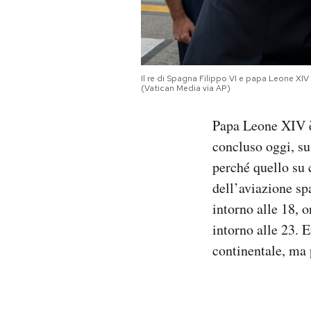
Notifiche mobile
Regala il Post
Hai bisogno di aiuto?
Esci
Il re di Spagna Filippo VI e papa Leone XIV
(Vatican Media via AP)
Papa Leone XIV è 
concluso oggi, su
perché quello su 
dell’aviazione spa
intorno alle 18, o
intorno alle 23. 
continentale, ma 