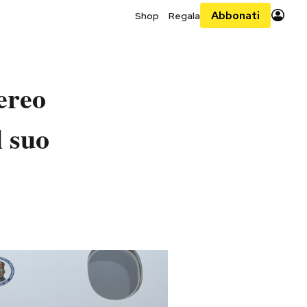
Abbonati
Shop
Regala
aereo
l suo