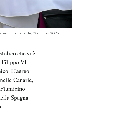
e spagnolo, Tenerife, 12 giugno 2026
stolico
che si è
 Filippo VI
nico. L’aereo
 nelle Canarie,
di Fiumicino
nella Spagna
o.