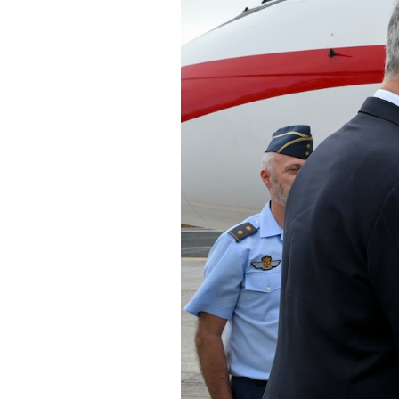
PODCAST
NEWSLETTER
I MIEI PREFERITI
SHOP
CALENDARIO
AREA PERSONALE
Area Personale
Newsletter