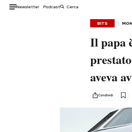
Newsletter
Podcast
Auto
BITS
MO
HOME
Il papa 
Italia
Moda
prestato
Mondo
Libri
Politica
Consumismi
aveva av
Tecnologia
Storie/Idee
Internet
Ok Boomer!
Scienza
Media
Condividi
Cultura
Europa
Economia
Altrecose
Sport
Mondiali calcio 2026