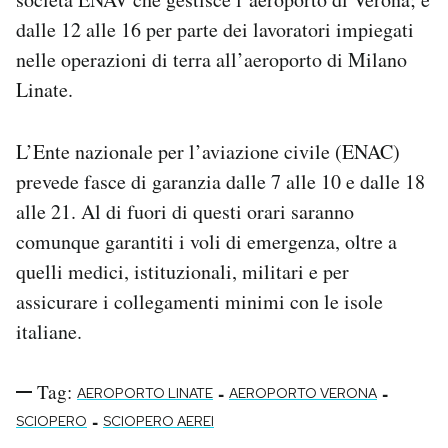
Notifiche mobile
dalle 12 alle 16 per parte dei lavoratori impiegati
Regala il Post
nelle operazioni di terra all’aeroporto di Milano
Hai bisogno di aiuto?
Linate.
Esci
L’Ente nazionale per l’aviazione civile (ENAC)
prevede fasce di garanzia dalle 7 alle 10 e dalle 18
alle 21. Al di fuori di questi orari saranno
comunque garantiti i voli di emergenza, oltre a
quelli medici, istituzionali, militari e per
assicurare i collegamenti minimi con le isole
italiane.
Tag:
-
-
AEROPORTO LINATE
AEROPORTO VERONA
-
SCIOPERO
SCIOPERO AEREI