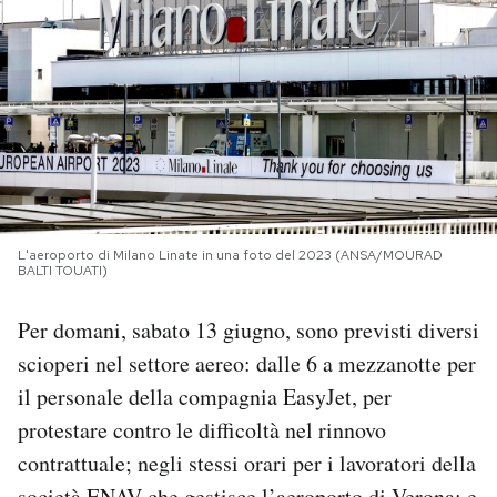
PODCAST
NEWSLETTER
I MIEI PREFERITI
L'aeroporto di Milano Linate in una foto del 2023 (ANSA/MOURAD
SHOP
BALTI TOUATI)
Per domani, sabato 13 giugno, sono previsti diversi
CALENDARIO
scioperi nel settore aereo: dalle 6 a mezzanotte per
il personale della compagnia EasyJet, per
AREA PERSONALE
protestare contro le difficoltà nel rinnovo
Area Personale
contrattuale; negli stessi orari per i lavoratori della
Newsletter
società ENAV che gestisce l’aeroporto di Verona; e