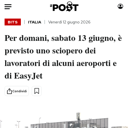
Auto
BITS
ITALIA
Venerdì 12 giugno 2026
Per domani, sabato 13 giugno, è
HOME
previsto uno sciopero dei
Italia
Moda
Mondo
Libri
lavoratori di alcuni aeroporti e
Politica
Consumismi
di EasyJet
Tecnologia
Storie/Idee
Internet
Ok Boomer!
Scienza
Media
Condividi
Cultura
Europa
Economia
Altrecose
Sport
Mondiali calcio 2026