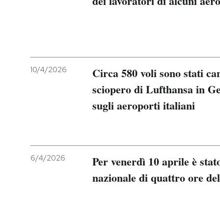
dei lavoratori di alcuni aer
PODCAST
NEWSLETTER
10/4/2026
Circa 580 voli sono stati ca
I MIEI PREFERITI
sciopero di Lufthansa in Ge
sugli aeroporti italiani
SHOP
CALENDARIO
6/4/2026
Per venerdì 10 aprile è stat
nazionale di quattro ore del
AREA PERSONALE
Entra