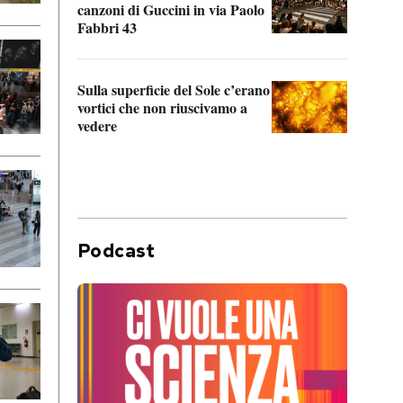
canzoni di Guccini in via Paolo
Edoar
Fabbri 43
cappi
Sulla superficie del Sole c’erano
Il fi
vortici che non riuscivamo a
facen
vedere
dentr
Podcast