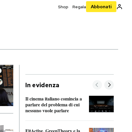
Abbonati
Shop
Regala
In evidenza
Il cinema italiano comincia a
A cos
parlare del problema di cui
nessuno vuole parlare
Cosa 
FitActive, GreenTheory e la