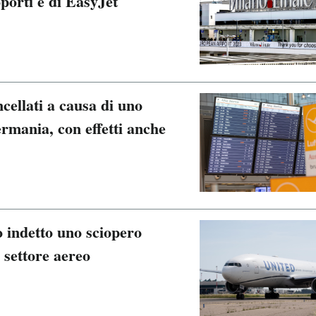
oporti e di EasyJet
ncellati a causa di uno
rmania, con effetti anche
o indetto uno sciopero
 settore aereo