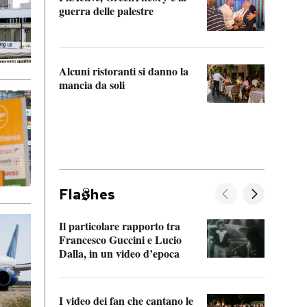
“Odis
guerra delle palestre
Che s
strum
Alcuni ristoranti si danno la
mancia da soli
Fla
hes
Il particolare rapporto tra
La ve
Francesco Guccini e Lucio
“Loco
Dalla, in un video d’epoca
Franc
I video dei fan che cantano le
Il de