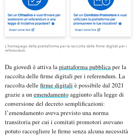
PODCAST
NEWSLETTER
L'homepage della piattaforma per la raccolta delle firme digitali per i
referendum
I MIEI PREFERITI
Da giovedì è attiva la
piattaforma pubblica
per la
SHOP
raccolta delle firme digitali per i referendum. La
raccolta delle
firme digitali
è possibile dal 2021
CALENDARIO
grazie a un
emendamento
aggiunto alla legge di
conversione del decreto semplificazioni:
l’emendamento aveva previsto una norma
AREA PERSONALE
transitoria per cui i comitati promotori avevano
Area Personale
potuto raccogliere le firme senza alcuna necessità
Newsletter