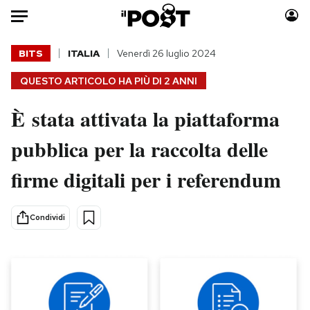
Auto
BITS
ITALIA
Venerdì 26 luglio 2024
QUESTO ARTICOLO HA PIÙ DI
2 ANNI
HOME
È stata attivata la piattaforma
Italia
Moda
Mondo
Libri
pubblica per la raccolta delle
Politica
Consumismi
firme digitali per i referendum
Tecnologia
Storie/Idee
Internet
Ok Boomer!
Scienza
Media
Condividi
Cultura
Europa
Economia
Altrecose
Sport
Mondiali calcio 2026