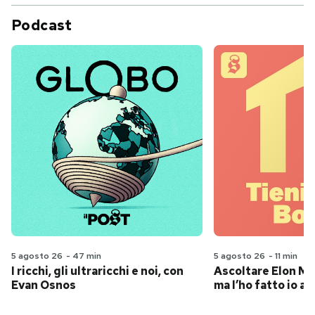
Podcast
5 agosto 26
-
47 min
5 agosto 26
-
11 min
I ricchi, gli ultraricchi e noi, con
Ascoltare Elon Mus
Evan Osnos
ma l’ho fatto io al