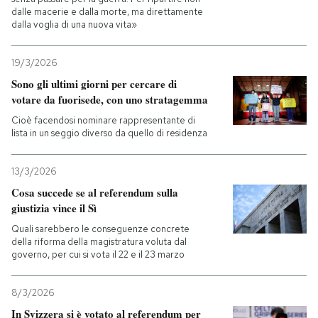
dalle macerie e dalla morte, ma direttamente
dalla voglia di una nuova vita»
PODCAST
19/3/2026
NEWSLETTER
Sono gli ultimi giorni per cercare di
votare da fuorisede, con uno stratagemma
Cioè facendosi nominare rappresentante di
I MIEI PREFERITI
lista in un seggio diverso da quello di residenza
SHOP
13/3/2026
Cosa succede se al referendum sulla
giustizia vince il Sì
CALENDARIO
Quali sarebbero le conseguenze concrete
della riforma della magistratura voluta dal
governo, per cui si vota il 22 e il 23 marzo
AREA PERSONALE
Entra
8/3/2026
In Svizzera si è votato al referendum per