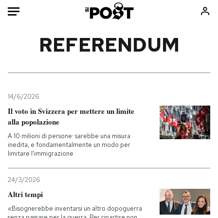
Auto
REFERENDUM
HOME
Italia
Moda
Mondo
Libri
14/6/2026
Politica
Consumismi
Il voto in Svizzera per mettere un limite
alla popolazione
Tecnologia
Storie/Idee
A 10 milioni di persone: sarebbe una misura
Internet
Ok Boomer!
inedita, e fondamentalmente un modo per
Scienza
Media
limitare l'immigrazione
Cultura
Europa
Economia
Altrecose
24/3/2026
Altri tempi
Sport
Mondiali calcio 2026
«Bisognerebbe inventarsi un altro dopoguerra
senza passare per la guerra. Per ripartire non