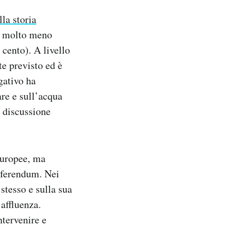
lla storia
re, molto meno
 cento). A livello
te previsto ed è
gativo ha
re e sull’acqua
a discussione
 europee, ma
referendum. Nei
 stesso e sulla sua
 affluenza.
ntervenire e