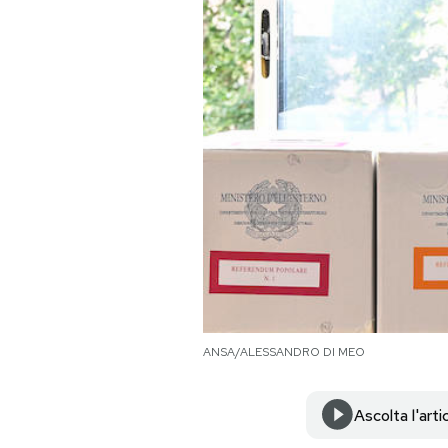
PODCAST
NEWSLETTER
I MIEI PREFERITI
SHOP
CALENDARIO
ANSA/ALESSANDRO DI MEO
AREA PERSONALE
Area Personale
Ascolta l'arti
Newsletter