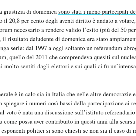
a giustizia di domenica
sono stati i meno partecipati de
lo il 20,8 per cento degli aventi diritto è andato a vota
orum necessario a rendere valido l’esito (più del 50 per
, il risultato deludente di domenica era stato ampiamen
unga serie: dal 1997 a oggi soltanto un referendum abro
um, quello del 2011 che comprendeva quesiti sul nuclea
 molto sentiti dagli elettori e sui quali ci fu un’intens
nerale è in calo sia in Italia che nelle altre democrazie
a spiegare i numeri così bassi della partecipazione ai 
al voto è nata una discussione sull’istituto referendario
u come possa aver contribuito in questi anni alla scarsa
sponenti politici si sono chiesti se non sia il caso di i