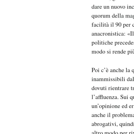
dare un nuovo inc
quorum della magg
facilità il 90 per
anacronistica: «I
politiche precede
modo si rende più
Poi c’è anche la 
inammissibili dal
dovuti rientrare 
l’affluenza. Sui q
un’opinione ed er
anche il problema
abrogativi, quind
altro modo per ri