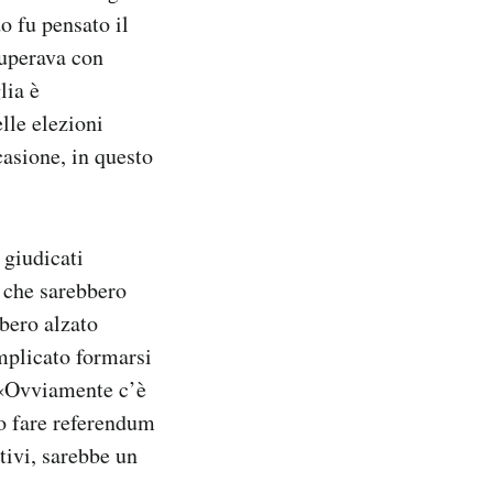
o fu pensato il
superava con
lia è
lle elezioni
casione, in questo
 giudicati
, che sarebbero
bbero alzato
omplicato formarsi
. «Ovviamente c’è
no fare referendum
tivi, sarebbe un