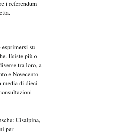
are i referendum
etta.
no esprimersi su
he. Esiste più o
iverse tra loro, a
ento e Novecento
a media di dieci
 consultazioni
esche: Cisalpina,
ni per