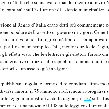
egno d’Italia che si andava formando, mentre a inizio 
vello comunale sull’istituzione di aziende municipalizzat
ssione al Regno d’Italia erano detti più comunemente pl
azione popolare dell’assetto di governo in vigore. Ce ne
– in cui il voto non fu segreto né libero – per approvare 
dal partito con un semplice “sì”, mentre quello del 2 gi
 gli effetti visto che le elettrici e gli elettori furono ch
ue alternative istituzionali (repubblica o monarchia), e
teriori su un assetto già in vigore.
epubblicana regola le forme dei referendum attraverso q
 diversi ambiti: il 75
ammette
i referendum abrogativi s
ulle leggi amministrative delle regioni; il
132
sulla fus
reazione di una nuova; e il
138
sulle leggi costituzionali