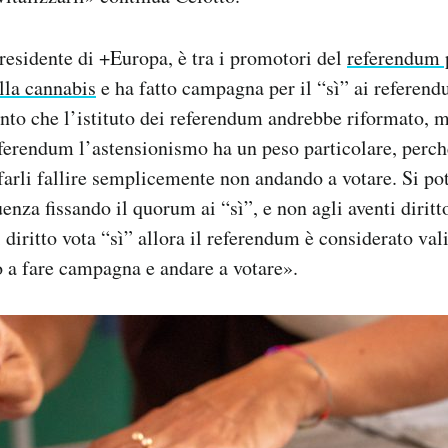
esidente di +Europa, è tra i promotori del
referendum 
lla cannabis
e ha fatto campagna per il “sì” ai referen
nto che l’istituto dei referendum andrebbe riformato, m
ferendum l’astensionismo ha un peso particolare, perché
 farli fallire semplicemente non andando a votare. Si po
uenza fissando il quorum ai “sì”, e non agli aventi diritto
 diritto vota “sì” allora il referendum è considerato vali
to a fare campagna e andare a votare».