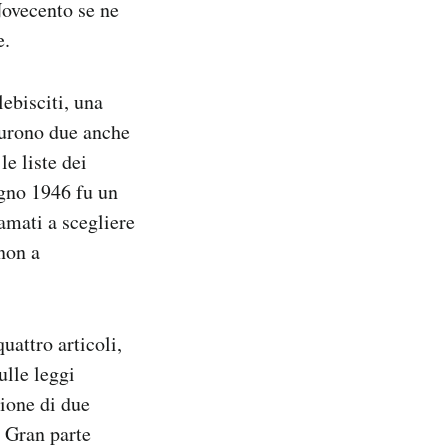
Novecento se ne
e.
ebisciti, una
 furono due anche
le liste dei
ugno 1946 fu un
iamati a scegliere
 non a
uattro articoli,
ulle leggi
ione di due
. Gran parte