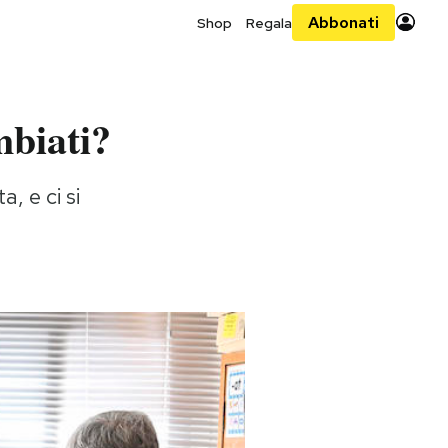
Abbonati
Shop
Regala
mbiati?
, e ci si