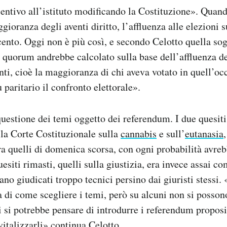
entivo all’istituto modificando la Costituzione». Quand
ioranza degli aventi diritto, l’affluenza alle elezioni 
 cento. Oggi non è più così, e secondo Celotto quella sog
l quorum andrebbe calcolato sulla base dell’affluenza de
nti, cioè la maggioranza di chi aveva votato in quell’oc
 paritario il confronto elettorale».
questione dei temi oggetto dei referendum. I due quesiti
la Corte Costituzionale sulla
cannabis
e sull’
eutanasia
tra quelli di domenica scorsa, con ogni probabilità avre
uesiti rimasti, quelli sulla giustizia, era invece assai c
ano giudicati troppo tecnici persino dai giuristi stessi
 di come scegliere i temi, però su alcuni non si posso
i si potrebbe pensare di introdurre i referendum proposi
vitalizzarli» continua Celotto.