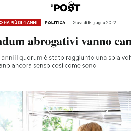
 HA PIÙ DI
4 ANNI
POLITICA
Giovedì 16 giugno 2022
endum abrogativi vanno ca
 anni il quorum è stato raggiunto una sola volta
iano ancora senso così come sono