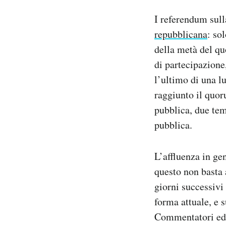
Notifiche mobile
I referendum sull
Regala il Post
repubblicana
: so
Hai bisogno di aiuto?
della metà del qu
Esci
di partecipazione
l’ultimo di una l
raggiunto il quor
pubblica, due temi
pubblica.
L’affluenza in ge
questo non basta 
giorni successivi 
forma attuale, e s
Commentatori ed e