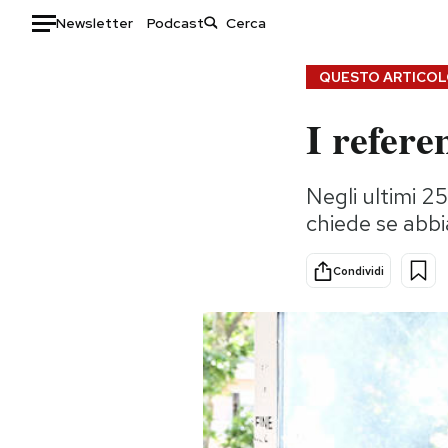
Newsletter
Podcast
Auto
QUESTO ARTICOLO
I refer
HOME
Italia
Moda
Negli ultimi 25
Mondo
Libri
chiede se abb
Politica
Consumismi
Tecnologia
Storie/Idee
Condividi
Internet
Ok Boomer!
Scienza
Media
Cultura
Europa
Economia
Altrecose
Sport
Mondiali calcio 2026