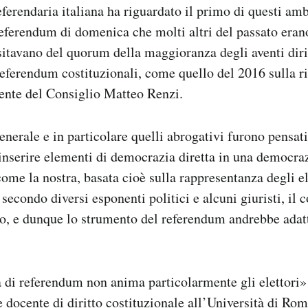
ferendaria italiana ha riguardato il primo di questi ambi
 referendum di domenica che molti altri del passato erano
sitavano del quorum della maggioranza degli aventi dirit
referendum costituzionali, come quello del 2016 sulla 
dente del Consiglio Matteo Renzi.
nerale e in particolare quelli abrogativi furono pensati
inserire elementi di democrazia diretta in una democra
ome la nostra, basata cioè sulla rappresentanza degli ele
econdo diversi esponenti politici e alcuni giuristi, il c
o, e dunque lo strumento del referendum andrebbe adatt
 di referendum non anima particolarmente gli elettori»
 e docente di diritto costituzionale all’Università di Ro