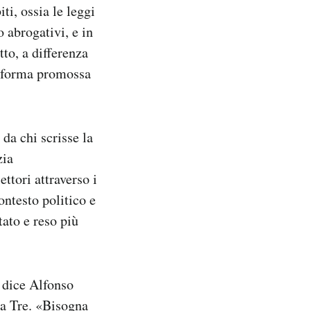
ti, ossia le leggi
 abrogativi, e in
to, a differenza
riforma promossa
 da chi scrisse la
zia
ttori attraverso i
ontesto politico e
ato e reso più
 dice Alfonso
ma Tre. «Bisogna