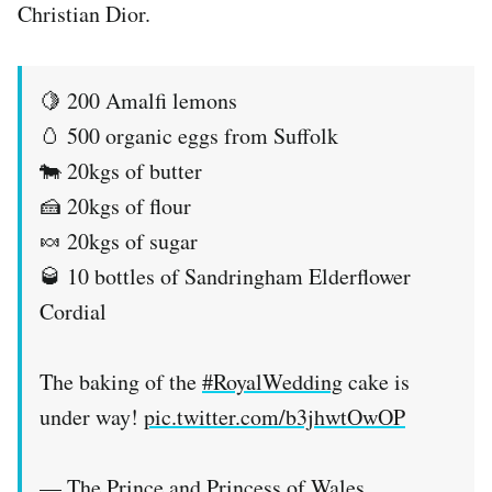
Christian Dior.
🍋 200 Amalfi lemons
🥚 500 organic eggs from Suffolk
🐄 20kgs of butter
🍰 20kgs of flour
🍬 20kgs of sugar
🥃 10 bottles of Sandringham Elderflower
Cordial
The baking of the
#RoyalWedding
cake is
under way!
pic.twitter.com/b3jhwtOwOP
— The Prince and Princess of Wales