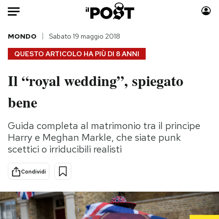
Auto
MONDO
Sabato 19 maggio 2018
QUESTO ARTICOLO HA PIÙ DI
8 ANNI
HOME
Il “royal wedding”, spiegato
Italia
Moda
bene
Mondo
Libri
Politica
Consumismi
Guida completa al matrimonio tra il principe
Tecnologia
Storie/Idee
Harry e Meghan Markle, che siate punk
Internet
Ok Boomer!
scettici o irriducibili realisti
Scienza
Media
Cultura
Europa
Condividi
Economia
Altrecose
Sport
Mondiali calcio 2026