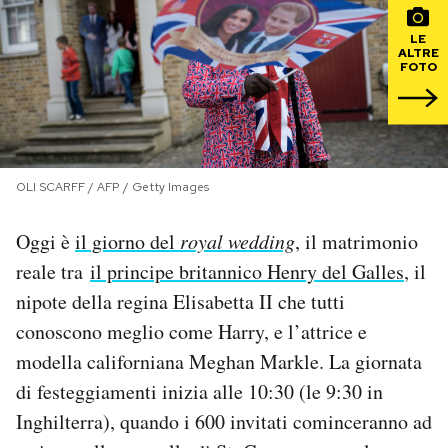
LE
PODCAST
ALTRE
FOTO
NEWSLETTER
I MIEI PREFERITI
OLI SCARFF / AFP / Getty Images
Oggi è
il giorno del
royal wedding
, il matrimonio
SHOP
reale tra
il principe britannico Henry del Galles
, il
nipote della regina Elisabetta II che tutti
CALENDARIO
conoscono meglio come Harry, e l’attrice e
modella californiana Meghan Markle. La giornata
AREA PERSONALE
di festeggiamenti inizia alle 10:30 (le 9:30 in
Area Personale
Inghilterra), quando i 600 invitati cominceranno ad
Newsletter