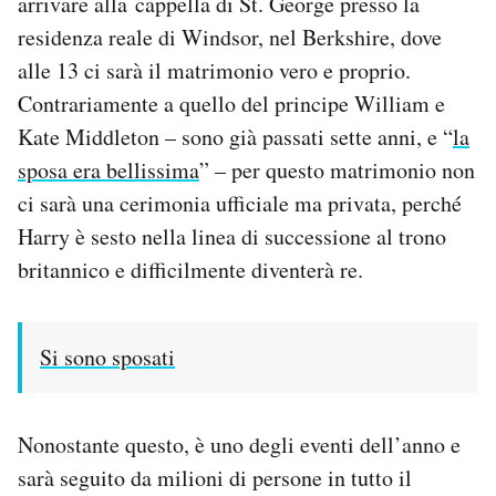
arrivare alla cappella di St. George presso la
Notifiche mobile
residenza reale di Windsor, nel Berkshire, dove
Regala il Post
alle 13 ci sarà il matrimonio vero e proprio.
Hai bisogno di aiuto?
Contrariamente a quello del principe William e
Esci
Kate Middleton – sono già passati sette anni, e “
la
sposa era bellissima
” – per questo matrimonio non
ci sarà una cerimonia ufficiale ma privata, perché
Harry è sesto nella linea di successione al trono
britannico e difficilmente diventerà re.
Si sono sposati
Nonostante questo, è uno degli eventi dell’anno e
sarà seguito da milioni di persone in tutto il