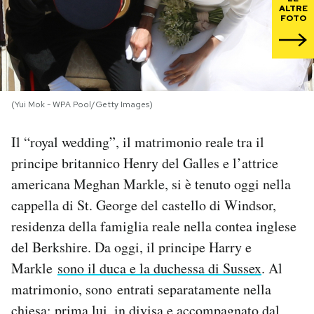
ALTRE
FOTO
PODCAST
NEWSLETTER
(Yui Mok - WPA Pool/Getty Images)
I MIEI PREFERITI
Il “royal wedding”, il matrimonio reale tra il
principe britannico Henry del Galles e l’attrice
SHOP
americana Meghan Markle, si è tenuto oggi nella
cappella di St. George del castello di Windsor,
CALENDARIO
residenza della famiglia reale nella contea inglese
del Berkshire. Da oggi, il principe Harry e
AREA PERSONALE
Markle
sono il duca e la duchessa di Sussex
. Al
matrimonio, sono entrati separatamente nella
Area Personale
Newsletter
chiesa: prima lui, in divisa e accompagnato dal