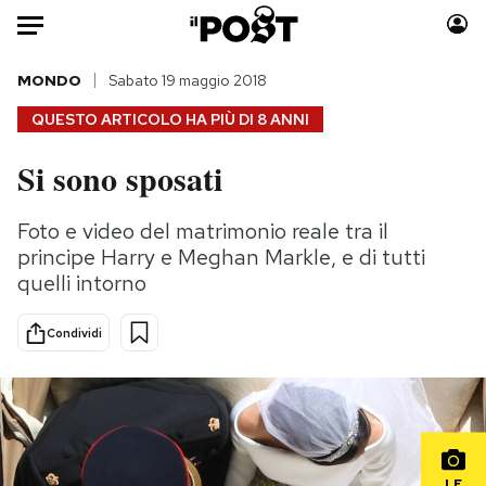
Auto
MONDO
Sabato 19 maggio 2018
QUESTO ARTICOLO HA PIÙ DI
8 ANNI
HOME
Si sono sposati
Italia
Moda
Mondo
Libri
Foto e video del matrimonio reale tra il
Politica
Consumismi
principe Harry e Meghan Markle, e di tutti
Tecnologia
Storie/Idee
quelli intorno
Internet
Ok Boomer!
Condividi
Scienza
Media
Cultura
Europa
Economia
Altrecose
Sport
Mondiali calcio 2026
LE