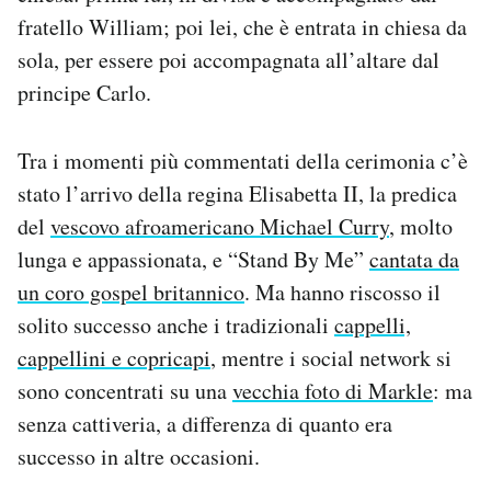
Notifiche mobile
fratello William; poi lei, che è entrata in chiesa da
Regala il Post
sola, per essere poi accompagnata all’altare dal
Hai bisogno di aiuto?
principe Carlo.
Esci
Tra i momenti più commentati della cerimonia c’è
stato l’arrivo della regina Elisabetta II, la predica
del
vescovo afroamericano Michael Curry
, molto
lunga e appassionata, e “Stand By Me”
cantata da
un coro gospel britannico
. Ma hanno riscosso il
solito successo anche i tradizionali
cappelli,
cappellini e copricapi
, mentre i social network si
sono concentrati su una
vecchia foto di Markle
: ma
senza cattiveria, a differenza di quanto era
successo in altre occasioni.