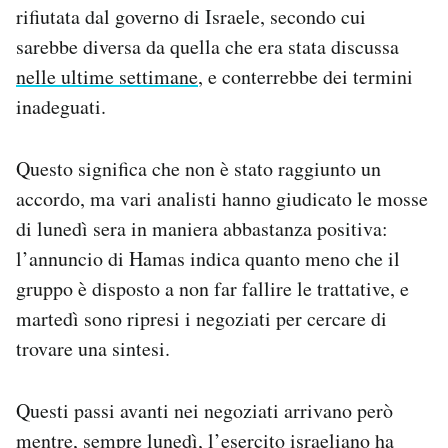
rifiutata dal governo di Israele, secondo cui
Notifiche mobile
Regala il Post
sarebbe diversa da quella che era stata discussa
Hai bisogno di aiuto?
nelle ultime settimane
, e conterrebbe dei termini
Esci
inadeguati.
Questo significa che non è stato raggiunto un
accordo, ma vari analisti hanno giudicato le mosse
di lunedì sera in maniera abbastanza positiva:
l’annuncio di Hamas indica quanto meno che il
gruppo è disposto a non far fallire le trattative, e
martedì sono ripresi i negoziati per cercare di
trovare una sintesi.
Questi passi avanti nei negoziati arrivano però
mentre, sempre lunedì, l’esercito israeliano ha