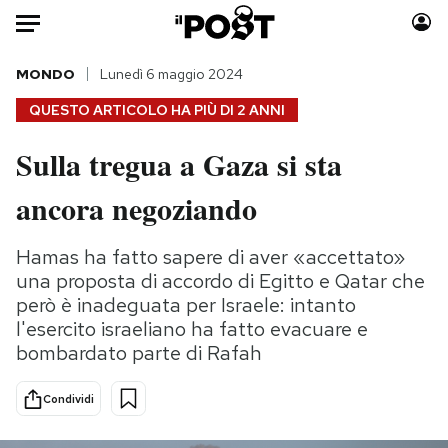
Auto
MONDO
Lunedì 6 maggio 2024
QUESTO ARTICOLO HA PIÙ DI
2 ANNI
HOME
Sulla tregua a Gaza si sta
Italia
Moda
ancora negoziando
Mondo
Libri
Politica
Consumismi
Hamas ha fatto sapere di aver «accettato»
Tecnologia
Storie/Idee
una proposta di accordo di Egitto e Qatar che
Internet
Ok Boomer!
però è inadeguata per Israele: intanto
Scienza
Media
l'esercito israeliano ha fatto evacuare e
Cultura
Europa
bombardato parte di Rafah
Economia
Altrecose
Sport
Mondiali calcio 2026
Condividi