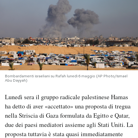
PODCAST
NEWSLETTER
I MIEI PREFERITI
SHOP
Bombardamenti israeliani su Rafah lunedì 6 maggio (AP Photo/Ismael
Abu Dayyah)
CALENDARIO
Lunedì sera il gruppo radicale palestinese Hamas
ha detto di aver «accettato» una proposta di tregua
AREA PERSONALE
nella Striscia di Gaza formulata da Egitto e Qatar,
due dei paesi mediatori assieme agli Stati Uniti. La
Area Personale
proposta tuttavia è stata quasi immediatamente
Newsletter