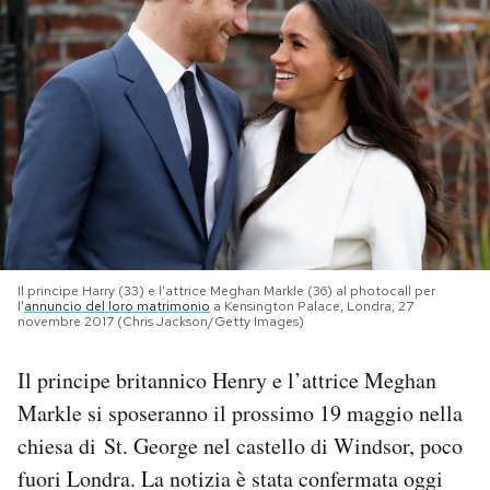
PODCAST
NEWSLETTER
I MIEI PREFERITI
SHOP
Il principe Harry (33) e l'attrice Meghan Markle (36) al photocall per
l'
annuncio del loro matrimonio
a Kensington Palace, Londra, 27
novembre 2017 (Chris Jackson/Getty Images)
CALENDARIO
Il principe britannico Henry e l’attrice Meghan
AREA PERSONALE
Markle si sposeranno il prossimo 19 maggio nella
chiesa di St. George nel castello di Windsor, poco
Area Personale
fuori Londra. La notizia è stata confermata oggi
Newsletter