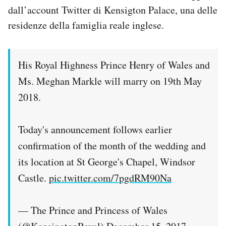
dall’account Twitter di Kensigton Palace, una delle
Notifiche mobile
Regala il Post
residenze della famiglia reale inglese.
Hai bisogno di aiuto?
Esci
His Royal Highness Prince Henry of Wales and
Ms. Meghan Markle will marry on 19th May
2018.
Today's announcement follows earlier
confirmation of the month of the wedding and
its location at St George's Chapel, Windsor
Castle.
pic.twitter.com/7pgdRM90Na
— The Prince and Princess of Wales