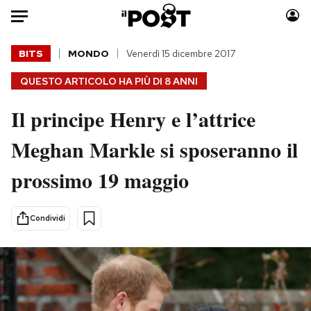
Auto
BITS
MONDO
Venerdì 15 dicembre 2017
QUESTO ARTICOLO HA PIÙ DI
8 ANNI
HOME
Il principe Henry e l’attrice
Italia
Moda
Mondo
Libri
Meghan Markle si sposeranno il
Politica
Consumismi
prossimo 19 maggio
Tecnologia
Storie/Idee
Internet
Ok Boomer!
Scienza
Media
Condividi
Cultura
Europa
Economia
Altrecose
Sport
Mondiali calcio 2026