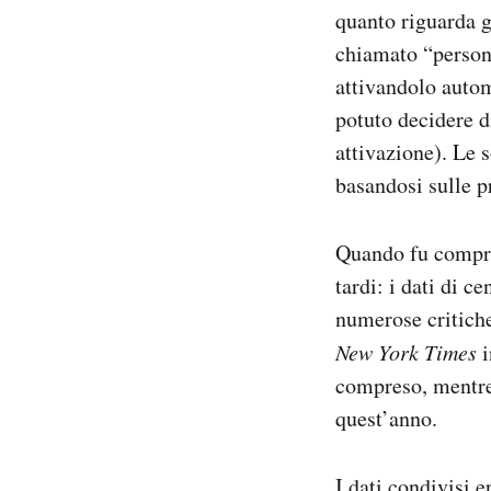
quanto riguarda g
chiamato “persona
attivandolo autom
potuto decidere d
attivazione). Le 
basandosi sulle p
Quando fu compre
tardi: i dati di c
numerose critiche
New York Times
i
compreso, mentre 
quest’anno.
I dati condivisi e