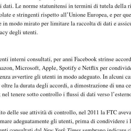
i dati. Le norme statunitensi in termini di tutela della 
late e stringenti rispetto all’Unione Europea, e per qu
e in modo mirato per limitare la raccolta di dati e assicu
vacy degli utenti.
ti interni consultati, per anni Facebook strinse accord
zon, Microsoft, Apple, Spotify e Netflix per condivid
senza avvertire gli utenti in modo adeguato. In alcuni ca
o oltre la durata degli accordi, a dimostrazione di una c
nel tenere sotto controllo i flussi di dati verso l’estern
to delle sue attività di controllo, nel 2011 la FTC avev
mare adeguatamente gli utenti, prima di condividere i l
nti consultati dal
New York Times
sembrano indicare ch