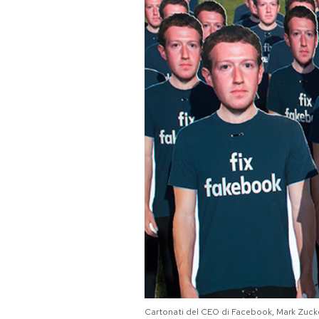
PODCAST
NEWSLETTER
I MIEI PREFERITI
SHOP
CALENDARIO
AREA PERSONALE
Area Personale
Newsletter
Cartonati del CEO di Facebook, Mark Zucke