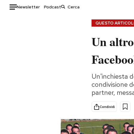
Newsletter
Podcast
Auto
QUESTO ARTICOLO
Un altro
HOME
Italia
Moda
Faceboo
Mondo
Libri
Politica
Consumismi
Un'inchiesta 
Tecnologia
Storie/Idee
condivisione d
Internet
Ok Boomer!
partner, mess
Scienza
Media
Cultura
Europa
Condividi
Economia
Altrecose
Sport
Mondiali calcio 2026