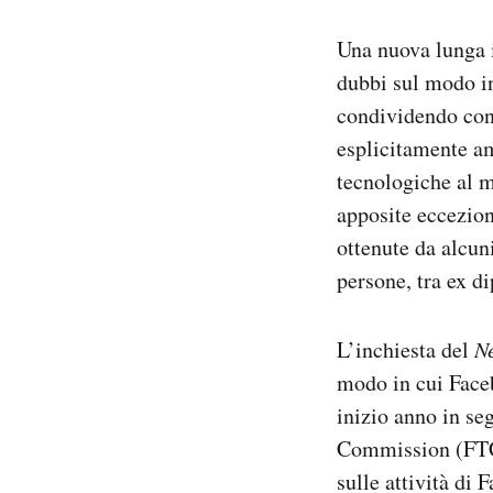
Notifiche mobile
Una nuova lunga 
Regala il Post
Hai bisogno di aiuto?
dubbi sul modo i
Esci
condividendo con 
esplicitamente am
tecnologiche al m
apposite eccezion
ottenute da alcun
persone, tra ex d
L’inchiesta del
N
modo in cui Faceb
inizio anno in se
Commission (FTC)
sulle attività di