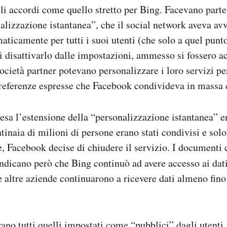
li accordi come quello stretto per Bing. Facevano parte
lizzazione istantanea”, che il social network aveva av
aticamente per tutti i suoi utenti (che solo a quel punt
i disattivarlo dalle impostazioni, ammesso si fossero ac
società partner potevano personalizzare i loro servizi pe
referenze espresse che Facebook condivideva in massa 
sa l’estensione della “personalizzazione istantanea” e
entinaia di milioni di persone erano stati condivisi e sol
, Facebook decise di chiudere il servizio. I documenti c
ndicano però che Bing continuò ad avere accesso ai dati
altre aziende continuarono a ricevere dati almeno fino 
rano tutti quelli impostati come “pubblici” dagli utenti,