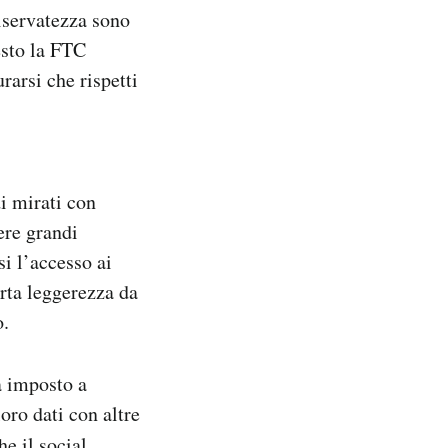
riservatezza sono
esto la FTC
rarsi che rispetti
i mirati con
ere grandi
si l’accesso ai
erta leggerezza da
o.
a imposto a
oro dati con altre
e il social