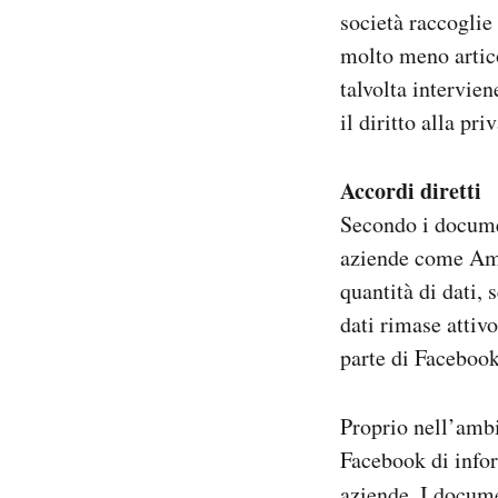
società raccoglie 
molto meno artico
talvolta intervien
il diritto alla pri
Accordi diretti
Secondo i documen
aziende come Ama
quantità di dati, 
dati rimase attiv
parte di Facebook 
Proprio nell’ambi
Facebook di infor
aziende. I docume