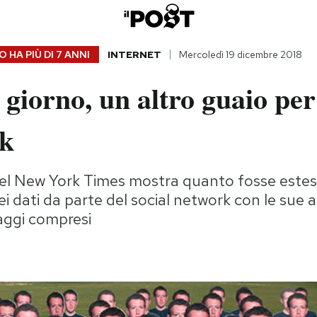
 HA PIÙ DI
7 ANNI
INTERNET
Mercoledì 19 dicembre 2018
 giorno, un altro guaio per
k
del New York Times mostra quanto fosse estes
ei dati da parte del social network con le sue 
aggi compresi