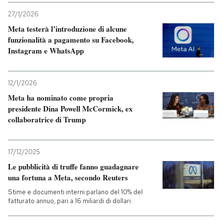
27/1/2026
PODCAST
Meta testerà l’introduzione di alcune
funzionalità a pagamento su Facebook,
Instagram e WhatsApp
NEWSLETTER
12/1/2026
I MIEI PREFERITI
Meta ha nominato come propria
presidente Dina Powell McCormick, ex
SHOP
collaboratrice di Trump
CALENDARIO
17/12/2025
Le pubblicità di truffe fanno guadagnare
una fortuna a Meta, secondo Reuters
AREA PERSONALE
Stime e documenti interni parlano del 10% del
fatturato annuo, pari a 16 miliardi di dollari
Entra