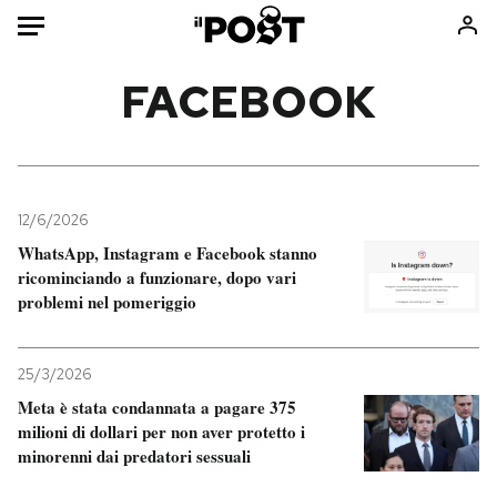
Auto
FACEBOOK
HOME
Italia
Moda
Mondo
Libri
12/6/2026
Politica
Consumismi
WhatsApp, Instagram e Facebook stanno
ricominciando a funzionare, dopo vari
Tecnologia
Storie/Idee
problemi nel pomeriggio
Internet
Ok Boomer!
Scienza
Media
25/3/2026
Cultura
Europa
Meta è stata condannata a pagare 375
Economia
Altrecose
milioni di dollari per non aver protetto i
Sport
Mondiali calcio 2026
minorenni dai predatori sessuali