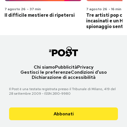
7 agosto 26
-
37 min
7 agosto 26
-
16 min
Il difficile mestiere di ripetersi
Tre artisti pop ch
incasinati e un Hit
spionaggio senti
Chi siamo
Pubblicità
Privacy
Gestisci le preferenze
Condizioni d'uso
Dichiarazione di accessibilità
Il Post è una testata registrata presso il Tribunale di Milano, 419 del
28 settembre 2009 - ISSN 2610-9980
Abbonati