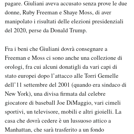
pagare. Giuliani aveva accusato senza prove le due
Notifiche mobile
donne, Ruby Freeman e Shaye Moss, di aver
Regala il Post
manipolato i risultati delle elezioni presidenziali
Hai bisogno di aiuto?
Esci
del 2020, perse da Donald Trump.
Fra i beni che Giuliani dovrà consegnare a
Freeman e Moss ci sono anche una collezione di
orologi, fra cui alcuni donatigli da vari capi di
stato europei dopo l’attacco alle Torri Gemelle
dell’11 settembre del 2001 (quando era sindaco di
New York), una divisa firmata dal celebre
giocatore di baseball Joe DiMaggio, vari cimeli
sportivi, un televisore, mobili e altri gioielli. La
casa che dovrà cedere è un lussuoso attico a
Manhattan, che sarà trasferito a un fondo