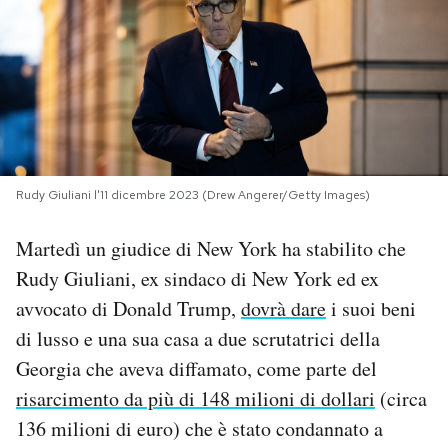
PODCAST
NEWSLETTER
I MIEI PREFERITI
Rudy Giuliani l'11 dicembre 2023 (Drew Angerer/Getty Images)
SHOP
Martedì un giudice di New York ha stabilito che
Rudy Giuliani, ex sindaco di New York ed ex
CALENDARIO
avvocato di Donald Trump,
dovrà dare
i suoi beni
di lusso e una sua casa a due scrutatrici della
Georgia che aveva diffamato, come parte del
AREA PERSONALE
risarcimento da più di 148 milioni di dollari
(circa
Area Personale
136 milioni di euro) che è stato condannato a
Newsletter