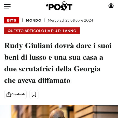
Auto
BITS
MONDO
Mercoledì 23 ottobre 2024
QUESTO ARTICOLO HA PIÙ DI
1 ANNO
HOME
Rudy Giuliani dovrà dare i suoi
Italia
Moda
Mondo
Libri
beni di lusso e una sua casa a
Politica
Consumismi
due scrutatrici della Georgia
Tecnologia
Storie/Idee
Internet
Ok Boomer!
che aveva diffamato
Scienza
Media
Cultura
Europa
Condividi
Economia
Altrecose
Sport
Mondiali calcio 2026