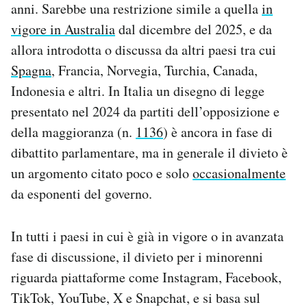
anni. Sarebbe una restrizione simile a quella
in
Notifiche mobile
vigore in Australia
dal dicembre del 2025, e da
Regala il Post
Hai bisogno di aiuto?
allora introdotta o discussa da altri paesi tra cui
Esci
Spagna
, Francia, Norvegia, Turchia, Canada,
Indonesia e altri. In Italia un disegno di legge
presentato nel 2024 da partiti dell’opposizione e
della maggioranza (n.
1136
) è ancora in fase di
dibattito parlamentare, ma in generale il divieto è
un argomento citato poco e solo
occasionalmente
da esponenti del governo.
In tutti i paesi in cui è già in vigore o in avanzata
fase di discussione, il divieto per i minorenni
riguarda piattaforme come Instagram, Facebook,
TikTok, YouTube, X e Snapchat, e si basa sul