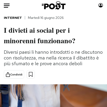
Auto
INTERNET
Martedì 16 giugno 2026
I divieti ai social per i
HOME
minorenni funzionano?
Italia
Moda
Mondo
Libri
Diversi paesi li hanno introdotti o ne discutono
Politica
Consumismi
con risolutezza, ma nella ricerca il dibattito è
Tecnologia
Storie/Idee
più sfumato e le prove ancora deboli
Internet
Ok Boomer!
Scienza
Media
Condividi
Cultura
Europa
Economia
Altrecose
Sport
Mondiali calcio 2026