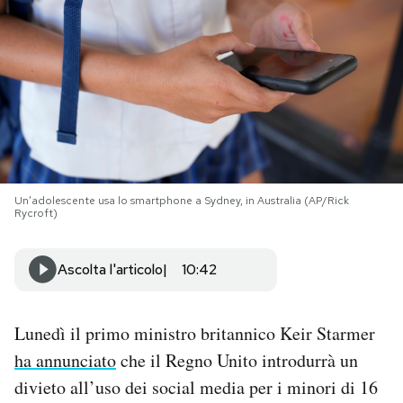
PODCAST
NEWSLETTER
I MIEI PREFERITI
Un’adolescente usa lo smartphone a Sydney, in Australia (AP/Rick
Rycroft)
SHOP
Ascolta l'articolo
10:42
CALENDARIO
Lunedì il primo ministro britannico Keir Starmer
AREA PERSONALE
ha annunciato
che il Regno Unito introdurrà un
Area Personale
divieto all’uso dei social media per i minori di 16
Newsletter