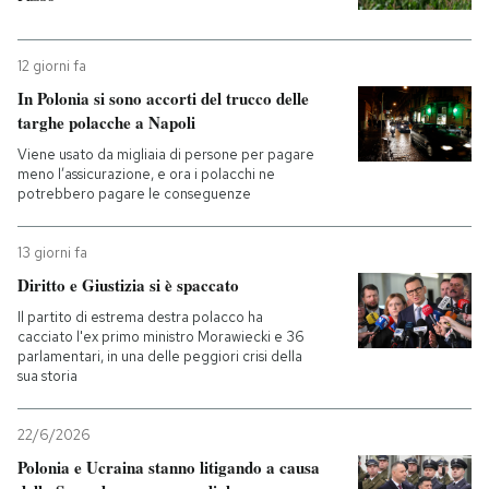
PODCAST
12 giorni fa
In Polonia si sono accorti del trucco delle
NEWSLETTER
targhe polacche a Napoli
Viene usato da migliaia di persone per pagare
meno l’assicurazione, e ora i polacchi ne
I MIEI PREFERITI
potrebbero pagare le conseguenze
13 giorni fa
SHOP
Diritto e Giustizia si è spaccato
Il partito di estrema destra polacco ha
CALENDARIO
cacciato l'ex primo ministro Morawiecki e 36
parlamentari, in una delle peggiori crisi della
sua storia
AREA PERSONALE
22/6/2026
Entra
Polonia e Ucraina stanno litigando a causa