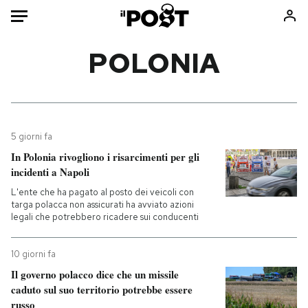
Auto
POLONIA
HOME
Italia
Moda
Mondo
Libri
5 giorni fa
Politica
Consumismi
In Polonia rivogliono i risarcimenti per gli
incidenti a Napoli
Tecnologia
Storie/Idee
L'ente che ha pagato al posto dei veicoli con
Internet
Ok Boomer!
targa polacca non assicurati ha avviato azioni
Scienza
Media
legali che potrebbero ricadere sui conducenti
Cultura
Europa
Economia
Altrecose
10 giorni fa
Il governo polacco dice che un missile
Sport
Mondiali calcio 2026
caduto sul suo territorio potrebbe essere
russo