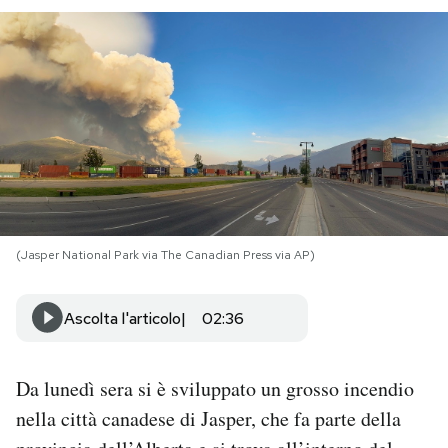
PODCAST
NEWSLETTER
I MIEI PREFERITI
SHOP
(Jasper National Park via The Canadian Press via AP)
CALENDARIO
Ascolta l'articolo
02:36
AREA PERSONALE
Da lunedì sera si è sviluppato un grosso incendio
Area Personale
nella città canadese di Jasper, che fa parte della
Newsletter