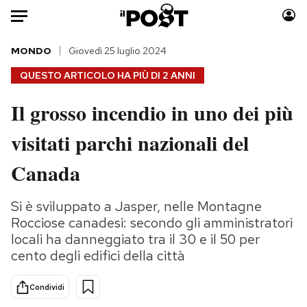
Auto
MONDO
Giovedì 25 luglio 2024
QUESTO ARTICOLO HA PIÙ DI
2 ANNI
HOME
Il grosso incendio in uno dei più
Italia
Moda
visitati parchi nazionali del
Mondo
Libri
Politica
Consumismi
Canada
Tecnologia
Storie/Idee
Internet
Ok Boomer!
Si è sviluppato a Jasper, nelle Montagne
Scienza
Media
Rocciose canadesi: secondo gli amministratori
Cultura
Europa
locali ha danneggiato tra il 30 e il 50 per
cento degli edifici della città
Economia
Altrecose
Sport
Mondiali calcio 2026
Condividi