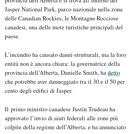
provincia dell’Alberta e si trova all’interno del
Notifiche mobile
Jasper National Park, parco nazionale nella zona
Regala il Post
delle Canadian Rockies, le Montagne Rocciose
Hai bisogno di aiuto?
canadesi, una delle mete turistiche principali del
Esci
paese.
L’incendio ha causato danni strutturali, ma la loro
entità non è ancora chiara: la governatrice della
provincia dell’Alberta, Danielle Smith, ha
detto
che potrebbe aver danneggiato tra il 30 e il 50 per
cento degli edifici di Jasper.
Il primo ministro canadese Justin Trudeau ha
approvato l’invio di aiuti federali alle zone più
colpite della regione dell’Alberta, e ha annunciato