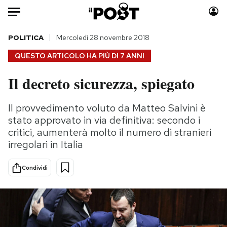
Auto
POLITICA
Mercoledì 28 novembre 2018
QUESTO ARTICOLO HA PIÙ DI
7 ANNI
HOME
Il decreto sicurezza, spiegato
Italia
Moda
Mondo
Libri
Il provvedimento voluto da Matteo Salvini è
Politica
Consumismi
stato approvato in via definitiva: secondo i
Tecnologia
Storie/Idee
critici, aumenterà molto il numero di stranieri
irregolari in Italia
Internet
Ok Boomer!
Scienza
Media
Condividi
Cultura
Europa
Economia
Altrecose
Sport
Mondiali calcio 2026