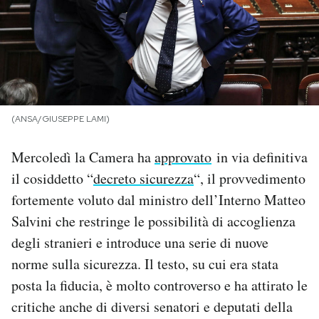
PODCAST
NEWSLETTER
(ANSA/GIUSEPPE LAMI)
I MIEI PREFERITI
Mercoledì la Camera ha
approvato
in via definitiva
SHOP
il cosiddetto “
decreto sicurezza
“, il provvedimento
fortemente voluto dal ministro dell’Interno Matteo
CALENDARIO
Salvini che restringe le possibilità di accoglienza
degli stranieri e introduce una serie di nuove
norme sulla sicurezza. Il testo, su cui era stata
AREA PERSONALE
posta la fiducia, è molto controverso e ha attirato le
Area Personale
critiche anche di diversi senatori e deputati della
Newsletter