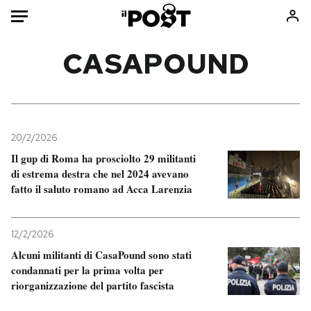
Auto
CASAPOUND
HOME
Italia
Moda
Mondo
Libri
20/2/2026
Politica
Consumismi
Il gup di Roma ha prosciolto 29 militanti
di estrema destra che nel 2024 avevano
Tecnologia
Storie/Idee
fatto il saluto romano ad Acca Larenzia
Internet
Ok Boomer!
Scienza
Media
12/2/2026
Cultura
Europa
Alcuni militanti di CasaPound sono stati
Economia
Altrecose
condannati per la prima volta per
Sport
Mondiali calcio 2026
riorganizzazione del partito fascista