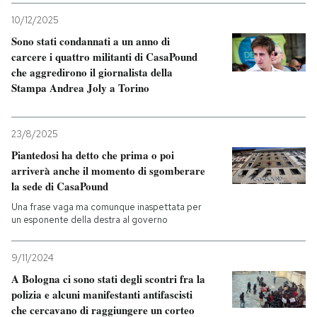
10/12/2025
PODCAST
Sono stati condannati a un anno di
carcere i quattro militanti di CasaPound
che aggredirono il giornalista della
NEWSLETTER
Stampa Andrea Joly a Torino
I MIEI PREFERITI
23/8/2025
Piantedosi ha detto che prima o poi
SHOP
arriverà anche il momento di sgomberare
la sede di CasaPound
Una frase vaga ma comunque inaspettata per
CALENDARIO
un esponente della destra al governo
9/11/2024
AREA PERSONALE
A Bologna ci sono stati degli scontri fra la
Entra
polizia e alcuni manifestanti antifascisti
che cercavano di raggiungere un corteo