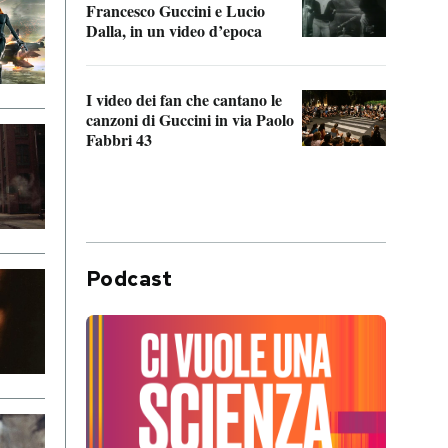
Francesco Guccini e Lucio
“Loco
Dalla, in un video d’epoca
Franc
I video dei fan che cantano le
Il de
canzoni di Guccini in via Paolo
Edoar
Fabbri 43
cappi
Podcast