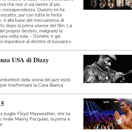
ra che non ci sia niente di più
ile consapevolezza. Questo mi ha
riscatto, pur con tutte le ferite
re, è alla base del meccanismo di
to dopo la prima visione del film. La
del proprio destino, malgrado la
 una volta sola – Dominic è già
on impedisce al destino di bussare».
enza USA di Dizzy
bettisti della storia del jazz iniziò
 per trasformare la Casa Bianca
15
'ex pugile Floyd Mayweather, che ha
o rivale Manny Pacquiao, la prima e
to