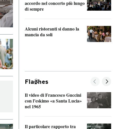
accordo nel concerto più lungo
di sempre
Il ci
parla
Alcuni ristoranti si danno la
nessu
mancia da soli
Fla
hes
Il video di Francesco Guccini
Sulla
con l’eskimo «a Santa Lucia»
vorti
nel 1965
veder
Il particolare rapporto tra
La ve