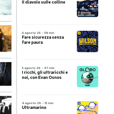
Il diavolo sulle colline
6 agosto 26
-
58 min
Fare sicurezza senza
fare paura
5 agosto 26
-
47 min
I ricchi, gli ultraricchi e
noi, con Evan Osnos
4 agosto 26
-
15 min
Ultramarino