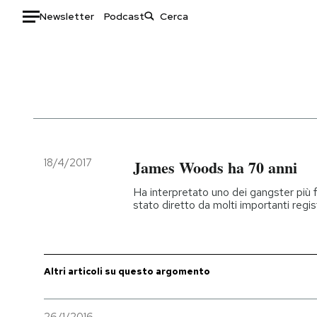
Newsletter
Podcast
Auto
HOME
Italia
Moda
Mondo
Libri
Politica
Consumismi
18/4/2017
James Woods ha 70 anni
Tecnologia
Storie/Idee
Ha interpretato uno dei gangster più 
Internet
Ok Boomer!
stato diretto da molti importanti regi
Scienza
Media
Cultura
Europa
Economia
Altrecose
Altri articoli su questo argomento
Sport
Mondiali calcio 2026