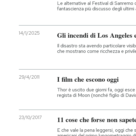
Le alternative al Festival di Sanremo ci
fantascienza più discusso degli ultimi 
14/1/2025
Gli incendi di Los Angeles e
Il disastro sta avendo particolare visib
che mostrano come ricchezza e privil
29/4/2011
I film che escono oggi
Thor è uscito due giorni fa, oggi esce
regista di Moon (nonché figlio di Dav
23/10/2017
11 cose che forse non sapet
E che vale la pena leggersi, oggi che 
americani del primo lungometraggio d