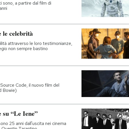
 sono, a partire dal film di
anni
 le celebrità
ilità attraverso le loro testimonianze,
egio non sempre bastino
 Source Code, il nuovo film del
id Bowie)
e su “Le Iene”
sono 25 anni dall'uscita nei cinema
i Quentin Tarantino