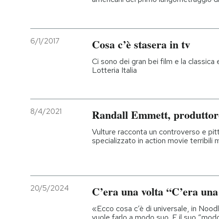
6/1/2017
Cosa c’è stasera in tv
Ci sono dei gran bei film e la classica 
Lotteria Italia
8/4/2021
Randall Emmett, produttore 
Vulture racconta un controverso e pi
specializzato in action movie terribili
20/5/2024
C’era una volta “C’era una
«Ecco cosa c’è di universale, in Noodl
vuole farlo a modo suo. E il suo “modo