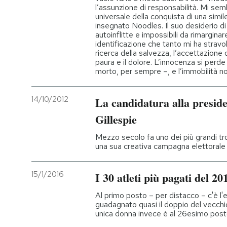
l’assunzione di responsabilità. Mi semb
universale della conquista di una sim
insegnato Noodles. Il suo desiderio di 
autoinflitte e impossibili da rimargina
identificazione che tanto mi ha stravol
ricerca della salvezza, l’accettazione 
paura e il dolore. L’innocenza si perde
morto, per sempre –, e l’immobilità n
14/10/2012
La candidatura alla presid
Gillespie
Mezzo secolo fa uno dei più grandi trom
una sua creativa campagna elettorale
15/1/2016
I 30 atleti più pagati del 20
Al primo posto – per distacco – c'è l
guadagnato quasi il doppio del vecchi
unica donna invece è al 26esimo pos