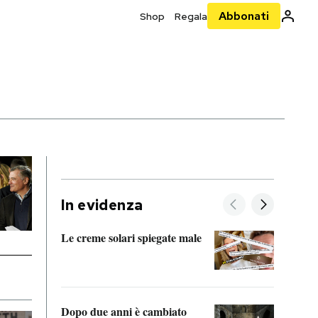
Abbonati
Shop
Regala
In evidenza
Le creme solari spiegate male
FitAc
guerr
Dopo due anni è cambiato
A cos