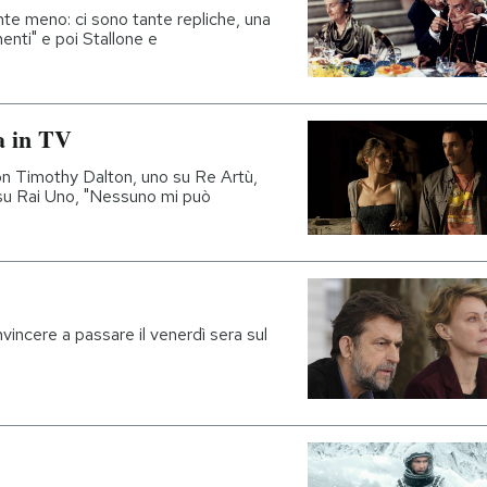
nte meno: ci sono tante repliche, una
nti" e poi Stallone e
a in TV
con Timothy Dalton, uno su Re Artù,
su Rai Uno, "Nessuno mi può
incere a passare il venerdì sera sul