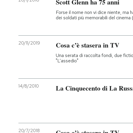
26/1/2016
Scott Glenn ha 75 anni
PODCAST
Forse il nome non vi dice niente, ma ha
dei soldati più memorabili del cinema 
NEWSLETTER
20/11/2019
Cosa c’è stasera in TV
I MIEI PREFERITI
Una serata di raccolta fondi, due fictio
"L’assedio"
SHOP
14/8/2010
La Cinquecento di La Russ
CALENDARIO
AREA PERSONALE
Entra
20/7/2018
Cosa c’è stasera in TV