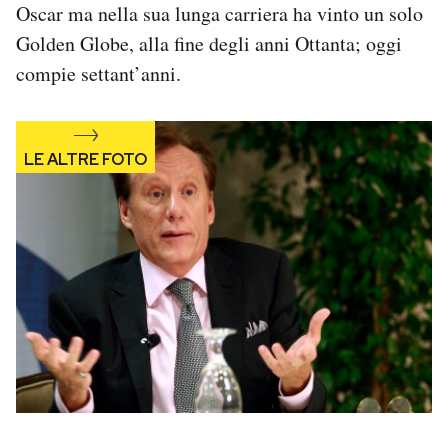
Oscar ma nella sua lunga carriera ha vinto un solo
Notifiche mobile
Golden Globe, alla fine degli anni Ottanta; oggi
Regala il Post
Hai bisogno di aiuto?
compie settant’anni.
Esci