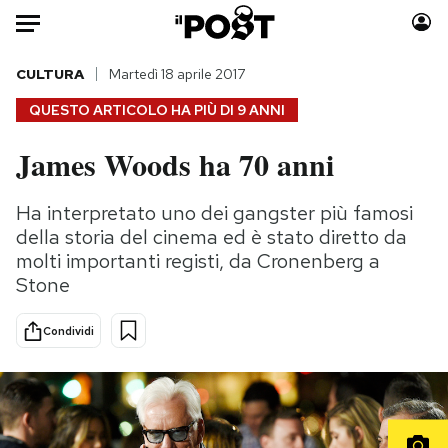
Auto
CULTURA
Martedì 18 aprile 2017
QUESTO ARTICOLO HA PIÙ DI
9 ANNI
HOME
James Woods ha 70 anni
Italia
Moda
Mondo
Libri
Ha interpretato uno dei gangster più famosi
Politica
Consumismi
della storia del cinema ed è stato diretto da
Tecnologia
Storie/Idee
molti importanti registi, da Cronenberg a
Stone
Internet
Ok Boomer!
Scienza
Media
Condividi
Cultura
Europa
Economia
Altrecose
Sport
Mondiali calcio 2026