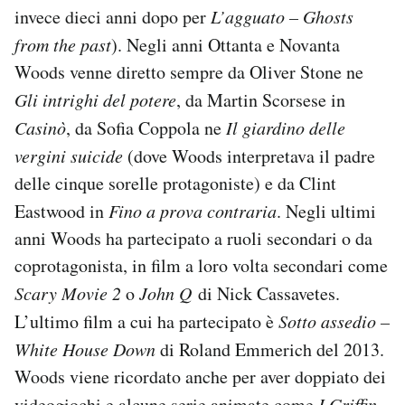
invece dieci anni dopo per
L’agguato – Ghosts
from the past
). Negli anni Ottanta e Novanta
Woods venne diretto sempre da Oliver Stone ne
Gli intrighi del potere
, da Martin Scorsese in
Casinò
, da Sofia Coppola ne
Il giardino delle
vergini suicide
(dove Woods interpretava il padre
delle cinque sorelle protagoniste) e da Clint
Eastwood in
Fino a prova contraria
. Negli ultimi
anni Woods ha partecipato a ruoli secondari o da
coprotagonista, in film a loro volta secondari come
Scary Movie 2
o
John Q
di Nick Cassavetes.
L’ultimo film a cui ha partecipato è
Sotto assedio –
White House Down
di Roland Emmerich del 2013.
Woods viene ricordato anche per aver doppiato dei
videogiochi e alcune serie animate come
I Griffin
.