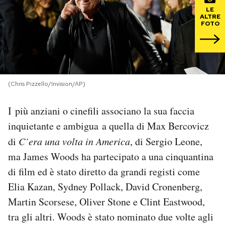
LE
ALTRE
PODCAST
FOTO
NEWSLETTER
(Chris Pizzello/Invision/AP)
I MIEI PREFERITI
I più anziani o cinefili associano la sua faccia
SHOP
inquietante e ambigua a quella di Max Bercovicz
di
C’era una volta in America
, di Sergio Leone,
CALENDARIO
ma James Woods ha partecipato a una cinquantina
di film ed è stato diretto da grandi registi come
Elia Kazan, Sydney Pollack, David Cronenberg,
AREA PERSONALE
Martin Scorsese, Oliver Stone e Clint Eastwood,
Area Personale
tra gli altri. Woods è stato nominato due volte agli
Newsletter