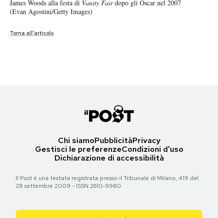
James Woods alla festa di
Vanity Fair
dopo gli Oscar nel 2007
James Woods ha 70 anni
James Woods e Maggie Gyllenhaal alla prima di
Sotto assedio - White
Notifiche mobile
(Evan Agostini/Getty Images)
House Down
, a New York, 25 giugno 2013
Regala il Post
(Jamie McCarthy/Getty Images)
James Woods nei primi anni Novanta
Hai bisogno di aiuto?
Torna all'articolo
(ANSA-DPA)
Torna all'articolo
Esci
Torna all'articolo
Chi siamo
Pubblicità
Privacy
Gestisci le preferenze
Condizioni d'uso
Dichiarazione di accessibilità
Il Post è una testata registrata presso il Tribunale di Milano, 419 del
28 settembre 2009 - ISSN 2610-9980