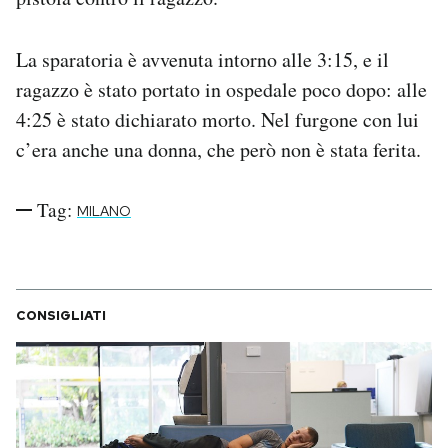
Notifiche mobile
Regala il Post
La sparatoria è avvenuta intorno alle 3:15, e il
Hai bisogno di aiuto?
ragazzo è stato portato in ospedale poco dopo: alle
Esci
4:25 è stato dichiarato morto. Nel furgone con lui
c’era anche una donna, che però non è stata ferita.
Tag:
MILANO
CONSIGLIATI