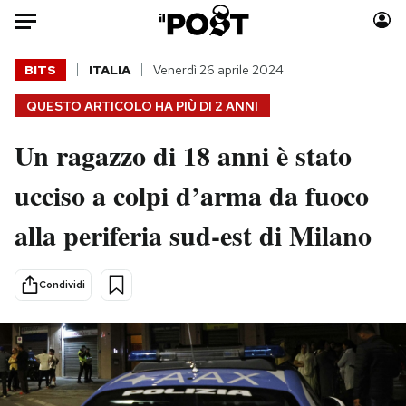
Auto
BITS
ITALIA
Venerdì 26 aprile 2024
QUESTO ARTICOLO HA PIÙ DI
2 ANNI
HOME
Un ragazzo di 18 anni è stato
Italia
Moda
Mondo
Libri
ucciso a colpi d’arma da fuoco
Politica
Consumismi
alla periferia sud-est di Milano
Tecnologia
Storie/Idee
Internet
Ok Boomer!
Scienza
Media
Condividi
Cultura
Europa
Economia
Altrecose
Sport
Mondiali calcio 2026