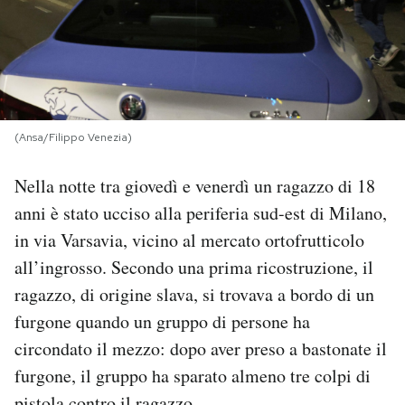
PODCAST
NEWSLETTER
(Ansa/Filippo Venezia)
I MIEI PREFERITI
Nella notte tra giovedì e venerdì un ragazzo di 18
anni è stato ucciso alla periferia sud-est di Milano,
SHOP
in via Varsavia, vicino al mercato ortofrutticolo
all’ingrosso. Secondo una prima ricostruzione, il
CALENDARIO
ragazzo, di origine slava, si trovava a bordo di un
furgone quando un gruppo di persone ha
AREA PERSONALE
circondato il mezzo: dopo aver preso a bastonate il
furgone, il gruppo ha sparato almeno tre colpi di
Area Personale
Newsletter
pistola contro il ragazzo.