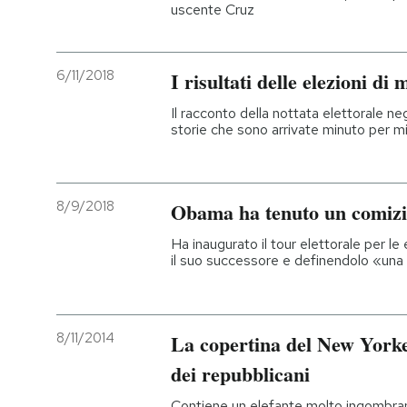
uscente Cruz
6/11/2018
I risultati delle elezioni d
Il racconto della nottata elettorale negl
storie che sono arrivate minuto per m
8/9/2018
Obama ha tenuto un comiz
Ha inaugurato il tour elettorale per l
il suo successore e definendolo «una
8/11/2014
La copertina del New Yorke
dei repubblicani
Contiene un elefante molto ingombran