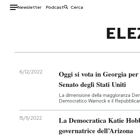
Newsletter
Podcast
Auto
ELE
HOME
Italia
Moda
Mondo
Libri
Politica
Consumismi
6/12/2022
Oggi si vota in Georgia per 
Tecnologia
Storie/Idee
Senato degli Stati Uniti
Internet
Ok Boomer!
La dimensione della maggioranza Democ
Scienza
Media
Democratico Warnock e il Repubblica
Cultura
Europa
Economia
Altrecose
15/11/2022
La Democratica Katie Hobb
Sport
Mondiali calcio 2026
governatrice dell’Arizona