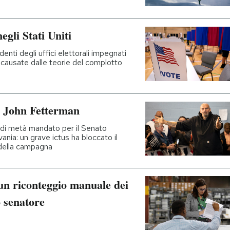
egli Stati Uniti
nti degli uffici elettorali impegnati
 causate dalle teorie del complotto
di John Fetterman
i di metà mandato per il Senato
ania: un grave ictus ha bloccato il
 della campagna
 un riconteggio manuale dei
o senatore