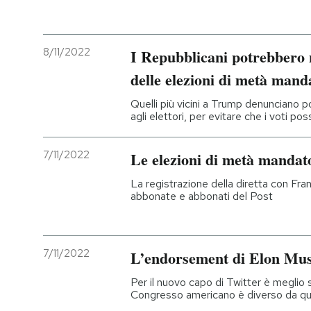
PODCAST
8/11/2022
I Repubblicani potrebbero n
NEWSLETTER
delle elezioni di metà mand
Quelli più vicini a Trump denunciano pos
agli elettori, per evitare che i voti p
I MIEI PREFERITI
7/11/2022
Le elezioni di metà mandato
SHOP
La registrazione della diretta con Fr
abbonate e abbonati del Post
CALENDARIO
7/11/2022
L’endorsement di Elon Mus
AREA PERSONALE
Per il nuovo capo di Twitter è meglio 
Entra
Congresso americano è diverso da que