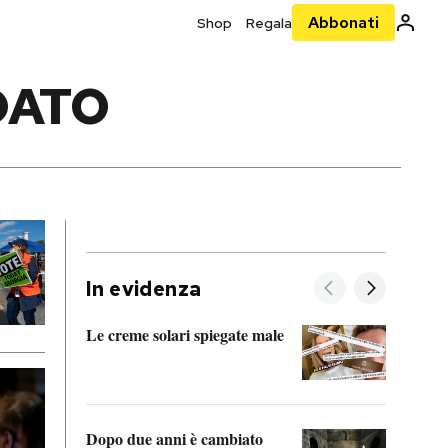
Abbonati
Shop
Regala
DATO
In evidenza
Le creme solari spiegate male
FitAc
guerr
Dopo due anni è cambiato
A cos