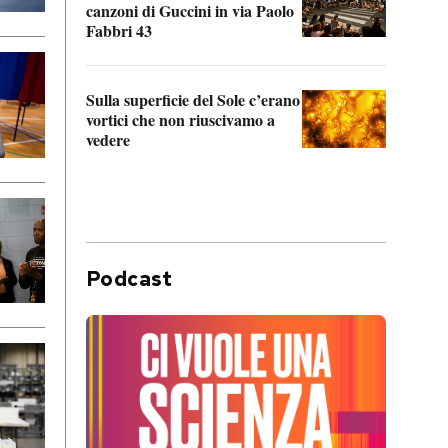
canzoni di Guccini in via Paolo
Edoar
Fabbri 43
cappi
Sulla superficie del Sole c’erano
Il fi
vortici che non riuscivamo a
facen
vedere
dentr
Podcast