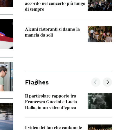
accordo nel concerto più lungo
di sempre
Il ci
parla
Alcuni ristoranti si danno la
nessu
mancia da soli
Fla
hes
Il particolare rapporto tra
La ve
Francesco Guccini e Lucio
“Loco
Dalla, in un video d’epoca
Franc
I video dei fan che cantano le
Il de