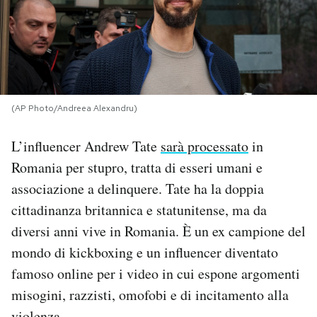
PODCAST
NEWSLETTER
(AP Photo/Andreea Alexandru)
I MIEI PREFERITI
L’influencer Andrew Tate
sarà processato
in
Romania per stupro, tratta di esseri umani e
SHOP
associazione a delinquere. Tate ha la doppia
cittadinanza britannica e statunitense, ma da
CALENDARIO
diversi anni vive in Romania. È un ex campione del
mondo di kickboxing e un influencer diventato
AREA PERSONALE
famoso online per i video in cui espone argomenti
Area Personale
misogini, razzisti, omofobi e di incitamento alla
Newsletter
violenza.