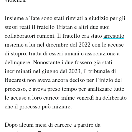
Notifiche mobile
Regala il Post
Insieme a Tate sono stati rinviati a giudizio per gli
Hai bisogno di aiuto?
stessi reati il fratello Tristan e altri due suoi
Esci
collaboratori rumeni. Il fratello era stato
arrestato
insieme a lui nel dicembre del 2022 con le accuse
di stupro, tratta di esseri umani e associazione a
delinquere. Nonostante i due fossero già stati
incriminati nel giugno del 2023, il tribunale di
Bucarest non aveva ancora deciso per l’inizio del
processo, e aveva preso tempo per analizzare tutte
le accuse a loro carico: infine venerdì ha deliberato
che il processo può iniziare.
Dopo alcuni mesi di carcere a partire da