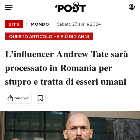
Auto
BITS
MONDO
Sabato 27 aprile 2024
QUESTO ARTICOLO HA PIÙ DI
2 ANNI
HOME
L’influencer Andrew Tate sarà
Italia
Moda
Mondo
Libri
processato in Romania per
Politica
Consumismi
stupro e tratta di esseri umani
Tecnologia
Storie/Idee
Internet
Ok Boomer!
Scienza
Media
Condividi
Cultura
Europa
Economia
Altrecose
Sport
Mondiali calcio 2026