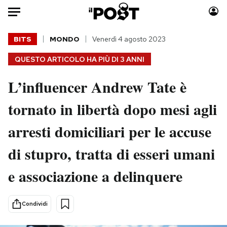
Auto
BITS
MONDO
Venerdì 4 agosto 2023
QUESTO ARTICOLO HA PIÙ DI
3 ANNI
HOME
L’influencer Andrew Tate è
Italia
Moda
Mondo
Libri
tornato in libertà dopo mesi agli
Politica
Consumismi
arresti domiciliari per le accuse
Tecnologia
Storie/Idee
Internet
Ok Boomer!
di stupro, tratta di esseri umani
Scienza
Media
e associazione a delinquere
Cultura
Europa
Economia
Altrecose
Sport
Mondiali calcio 2026
Condividi