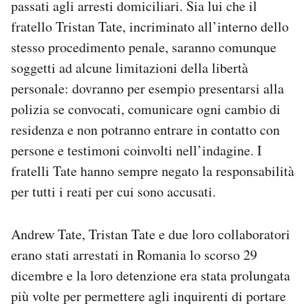
passati agli arresti domiciliari. Sia lui che il
Notifiche mobile
fratello Tristan Tate, incriminato all’interno dello
Regala il Post
stesso procedimento penale, saranno comunque
Hai bisogno di aiuto?
Esci
soggetti ad alcune limitazioni della libertà
personale: dovranno per esempio presentarsi alla
polizia se convocati, comunicare ogni cambio di
residenza e non potranno entrare in contatto con
persone e testimoni coinvolti nell’indagine. I
fratelli Tate hanno sempre negato la responsabilità
per tutti i reati per cui sono accusati.
Andrew Tate, Tristan Tate e due loro collaboratori
erano stati arrestati in Romania lo scorso 29
dicembre e la loro detenzione era stata prolungata
più volte per permettere agli inquirenti di portare