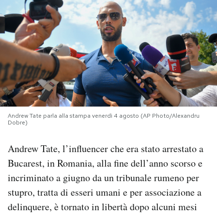
PODCAST
NEWSLETTER
I MIEI PREFERITI
SHOP
Andrew Tate parla alla stampa venerdì 4 agosto (AP Photo/Alexandru
Dobre)
Andrew Tate, l’influencer che era stato arrestato a
CALENDARIO
Bucarest, in Romania, alla fine dell’anno scorso e
incriminato a giugno da un tribunale rumeno per
AREA PERSONALE
stupro, tratta di esseri umani e per associazione a
Area Personale
delinquere, è tornato in libertà dopo alcuni mesi
Newsletter