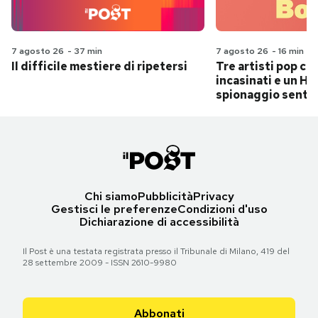
7 agosto 26
-
37 min
7 agosto 26
-
16 min
Il difficile mestiere di ripetersi
Tre artisti pop ch
incasinati e un Hit
spionaggio senti
Chi siamo
Pubblicità
Privacy
Gestisci le preferenze
Condizioni d'uso
Dichiarazione di accessibilità
Il Post è una testata registrata presso il Tribunale di Milano, 419 del
28 settembre 2009 - ISSN 2610-9980
Abbonati