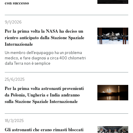
con successo
PODCAST
9/1/2026
Per la prima volta la NASA ha deciso un
NEWSLETTER
rientro anticipato dalla Stazione Spaziale
Internazionale
I MIEI PREFERITI
Un membro dell’equipaggio ha un problema
medico, e fare diagnosi a circa 400 chilometri
dalla Terra non è semplice
SHOP
25/6/2025
Per la prima volta astronauti provenienti
CALENDARIO
da Polonia, Ungheria e India andranno
sulla Stazione Spaziale Internazionale
AREA PERSONALE
18/3/2025
Entra
Gli astronauti che erano rimasti bloccati