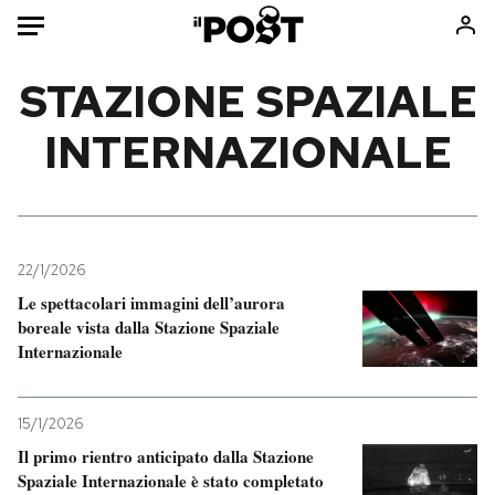
Auto
STAZIONE SPAZIALE
INTERNAZIONALE
HOME
Italia
Moda
Mondo
Libri
Politica
Consumismi
22/1/2026
Tecnologia
Storie/Idee
Le spettacolari immagini dell’aurora
Internet
Ok Boomer!
boreale vista dalla Stazione Spaziale
Scienza
Media
Internazionale
Cultura
Europa
Economia
Altrecose
15/1/2026
Sport
Mondiali calcio 2026
Il primo rientro anticipato dalla Stazione
Spaziale Internazionale è stato completato