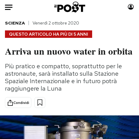
Auto
SCIENZA
Venerdì 2 ottobre 2020
QUESTO ARTICOLO HA PIÙ DI
5 ANNI
HOME
Arriva un nuovo water in orbita
Italia
Moda
Mondo
Libri
Più pratico e compatto, soprattutto per le
Politica
Consumismi
astronaute, sarà installato sulla Stazione
Tecnologia
Storie/Idee
Spaziale Internazionale e in futuro potrà
raggiungere la Luna
Internet
Ok Boomer!
Scienza
Media
Condividi
Cultura
Europa
Economia
Altrecose
Sport
Mondiali calcio 2026