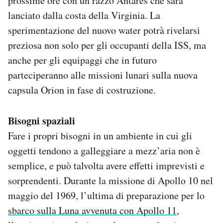
prossime ore con un razzo Antares che sarà
Notifiche mobile
lanciato dalla costa della Virginia. La
Regala il Post
sperimentazione del nuovo water potrà rivelarsi
Hai bisogno di aiuto?
preziosa non solo per gli occupanti della ISS, ma
Esci
anche per gli equipaggi che in futuro
parteciperanno alle missioni lunari sulla nuova
capsula Orion in fase di costruzione.
Bisogni spaziali
Fare i propri bisogni in un ambiente in cui gli
oggetti tendono a galleggiare a mezz’aria non è
semplice, e può talvolta avere effetti imprevisti e
sorprendenti. Durante la missione di Apollo 10 nel
maggio del 1969, l’ultima di preparazione per lo
sbarco sulla Luna avvenuta con Apollo 11
,