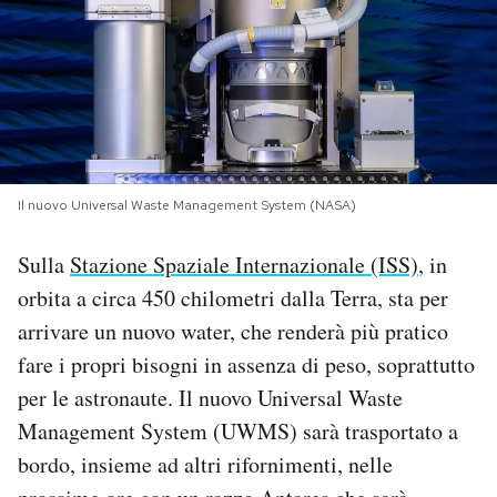
PODCAST
NEWSLETTER
I MIEI PREFERITI
Il nuovo Universal Waste Management System (NASA)
Sulla
Stazione Spaziale Internazionale (ISS)
, in
SHOP
orbita a circa 450 chilometri dalla Terra, sta per
arrivare un nuovo water, che renderà più pratico
CALENDARIO
fare i propri bisogni in assenza di peso, soprattutto
per le astronaute. Il nuovo Universal Waste
AREA PERSONALE
Management System (UWMS) sarà trasportato a
Area Personale
bordo, insieme ad altri rifornimenti, nelle
Newsletter