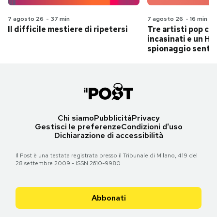
7 agosto 26
-
37 min
7 agosto 26
-
16 min
Il difficile mestiere di ripetersi
Tre artisti pop ch
incasinati e un Hit
spionaggio senti
Chi siamo
Pubblicità
Privacy
Gestisci le preferenze
Condizioni d'uso
Dichiarazione di accessibilità
Il Post è una testata registrata presso il Tribunale di Milano, 419 del
28 settembre 2009 - ISSN 2610-9980
Abbonati