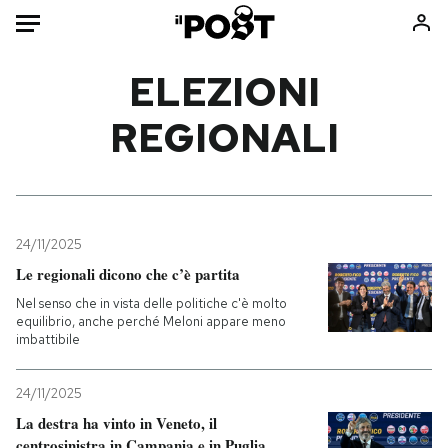
Auto
ELEZIONI
REGIONALI
HOME
Italia
Moda
Mondo
Libri
Politica
Consumismi
24/11/2025
Tecnologia
Storie/Idee
Le regionali dicono che c’è partita
Internet
Ok Boomer!
Nel senso che in vista delle politiche c'è molto
Scienza
Media
equilibrio, anche perché Meloni appare meno
imbattibile
Cultura
Europa
Economia
Altrecose
24/11/2025
Sport
Mondiali calcio 2026
La destra ha vinto in Veneto, il
centrosinistra in Campania e in Puglia