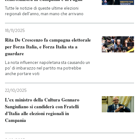
Tutte le notizie di queste ultime elezioni
PODCAST
regionali dell'anno, man mano che arrivano
18/11/2025
NEWSLETTER
Rita De Crescenzo fa campagna elettorale
per Forza Italia, e Forza Italia sta a
guardare
I MIEI PREFERITI
La nota influencer napoletana sta causando un
po' di imbarazzo nel partito ma potrebbe
anche portare voti
SHOP
22/10/2025
CALENDARIO
L’ex ministro della Cultura Gennaro
Sangiuliano si candiderà con Fratelli
d’Italia alle elezioni regionali in
AREA PERSONALE
Campania
Entra