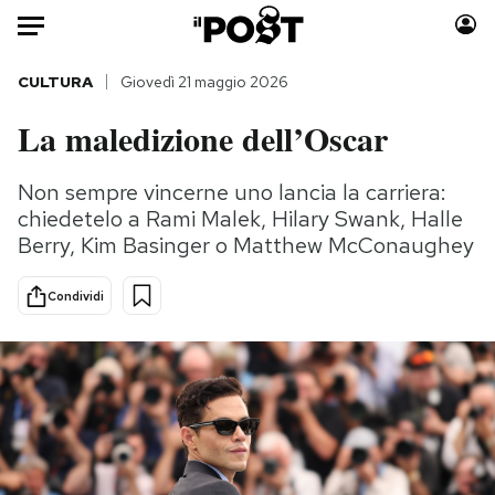
Auto
CULTURA
Giovedì 21 maggio 2026
La maledizione dell’Oscar
HOME
Italia
Moda
Non sempre vincerne uno lancia la carriera:
chiedetelo a Rami Malek, Hilary Swank, Halle
Mondo
Libri
Berry, Kim Basinger o Matthew McConaughey
Politica
Consumismi
Tecnologia
Storie/Idee
Condividi
Internet
Ok Boomer!
Scienza
Media
Cultura
Europa
Economia
Altrecose
Sport
Mondiali calcio 2026