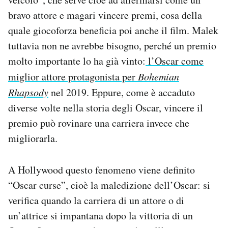
Notifiche mobile
bravo attore e magari vincere premi, cosa della
Regala il Post
quale giocoforza beneficia poi anche il film. Malek
Hai bisogno di aiuto?
tuttavia non ne avrebbe bisogno, perché un premio
Esci
molto importante lo ha già vinto:
l’Oscar come
miglior attore protagonista per
Bohemian
Rhapsody
nel 2019. Eppure, come è accaduto
diverse volte nella storia degli Oscar, vincere il
premio può rovinare una carriera invece che
migliorarla.
A Hollywood questo fenomeno viene definito
“Oscar curse”, cioè la maledizione dell’Oscar: si
verifica quando la carriera di un attore o di
un’attrice si impantana dopo la vittoria di un