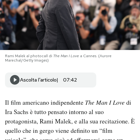
PODCAST
NEWSLETTER
I MIEI PREFERITI
Rami Malek al photocall di
The Man I Love
a Cannes. (Aurore
Marechal/Getty Images)
SHOP
Ascolta l'articolo
07:42
CALENDARIO
Il film americano indipendente
The Man I Love
di
Ira Sachs è tutto pensato intorno al suo
AREA PERSONALE
protagonista, Rami Malek, e alla sua recitazione. È
Area Personale
quello che in gergo viene definito un “film
Newsletter
veicolo”, che serve cioè ad affermarsi come un