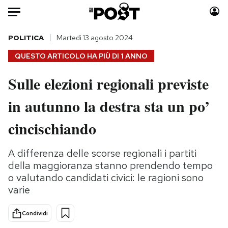
Auto
POLITICA
Martedì 13 agosto 2024
QUESTO ARTICOLO HA PIÙ DI
1 ANNO
HOME
Sulle elezioni regionali previste
Italia
Moda
in autunno la destra sta un po’
Mondo
Libri
Politica
Consumismi
cincischiando
Tecnologia
Storie/Idee
Internet
Ok Boomer!
A differenza delle scorse regionali i partiti
Scienza
Media
della maggioranza stanno prendendo tempo
Cultura
Europa
o valutando candidati civici: le ragioni sono
varie
Economia
Altrecose
Sport
Mondiali calcio 2026
Condividi