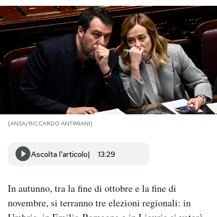
PODCAST
NEWSLETTER
I MIEI PREFERITI
SHOP
(ANSA/RICCARDO ANTIMIANI)
CALENDARIO
Ascolta l'articolo
13:29
AREA PERSONALE
In autunno, tra la fine di ottobre e la fine di
Area Personale
novembre, si terranno tre elezioni regionali: in
Newsletter