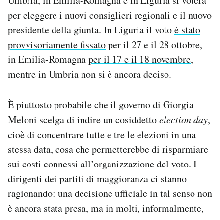
Umbria, in Emilia-Romagna e in Liguria si voterà
Notifiche mobile
per eleggere i nuovi consiglieri regionali e il nuovo
Regala il Post
presidente della giunta. In Liguria il voto
è stato
Hai bisogno di aiuto?
provvisoriamente fissato
per il 27 e il 28 ottobre,
Esci
in Emilia-Romagna
per il 17 e il 18 novembre
,
mentre in Umbria non si è ancora deciso.
È piuttosto probabile che il governo di Giorgia
Meloni scelga di indire un cosiddetto
election day
,
cioè di concentrare tutte e tre le elezioni in una
stessa data, cosa che permetterebbe di risparmiare
sui costi connessi all’organizzazione del voto. I
dirigenti dei partiti di maggioranza ci stanno
ragionando: una decisione ufficiale in tal senso non
è ancora stata presa, ma in molti, informalmente,