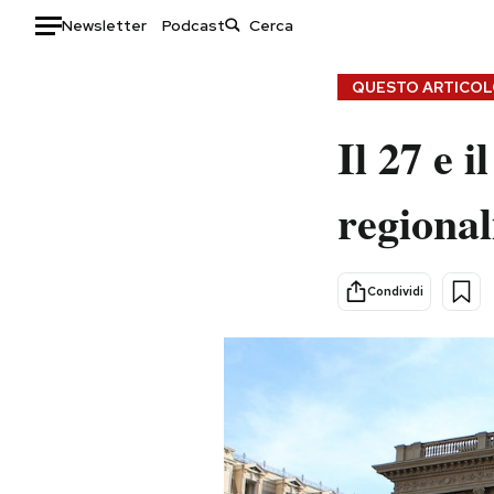
Newsletter
Podcast
Auto
QUESTO ARTICOLO
HOME
Il 27 e i
Italia
Moda
regional
Mondo
Libri
Politica
Consumismi
Tecnologia
Storie/Idee
Condividi
Internet
Ok Boomer!
Scienza
Media
Cultura
Europa
Economia
Altrecose
Sport
Mondiali calcio 2026