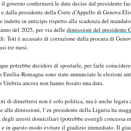
se il governo confermerà le date decise dal presidente fa
e dalla presidente della Corte d’Appello di Genova Elis
te indette in anticipo rispetto alla scadenza del mandato
tunno del 2025, per via delle
dimissioni del presidente 
ì: Toti è accusato di corruzione dalla procura di Genova
asi tre mesi.
ue potrebbe decidere di spostarle, per farle coincidere
 In Emilia-Romagna sono state annunciate le elezioni an
in Umbria ancora non hanno fissato una data.
oti di dimettersi non è solo politica, ma è anche legata 
e alle dimissioni, l’ex presidente della Liguria ha magg
 degli arresti domiciliari (potrebbe essergli concessa en
 e in questo modo evitare il giudizio immediato. Il gi