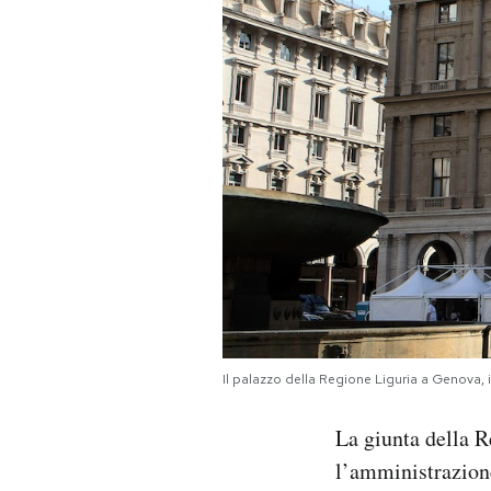
PODCAST
NEWSLETTER
I MIEI PREFERITI
SHOP
CALENDARIO
Il palazzo della Regione Liguria a Genova,
AREA PERSONALE
La giunta della 
Area Personale
l’amministrazione
Newsletter