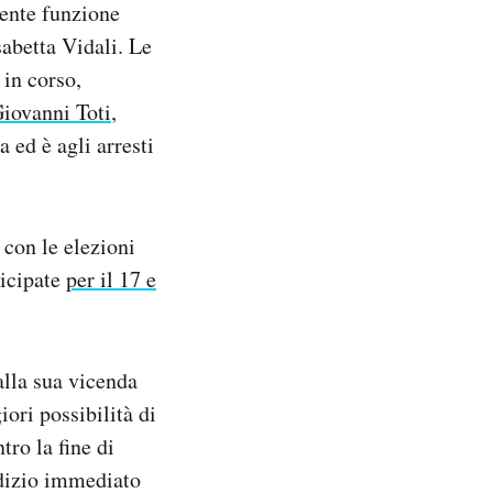
cente funzione
abetta Vidali. Le
 in corso,
Giovanni Toti
,
 ed è agli arresti
 con le elezioni
ticipate
per il 17 e
alla sua vicenda
iori possibilità di
tro la fine di
udizio immediato