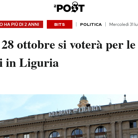
 HA PIÙ DI
2 ANNI
BITS
POLITICA
Mercoledì 31 l
l 28 ottobre si voterà per le
i in Liguria