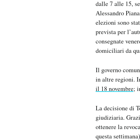
dalle 7 alle 15, 
Notifiche mobile
Alessandro Piana 
Regala il Post
elezioni sono sta
Hai bisogno di aiuto?
Esci
prevista per l’au
consegnate venerd
domiciliari da qu
Il governo comunq
in altre regioni.
il 18 novembre
; 
La decisione di T
giudiziaria. Grazi
ottenere la revoca
questa settimana)