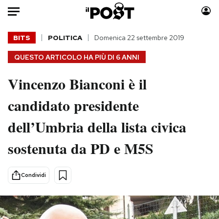
Auto
BITS
POLITICA
Domenica 22 settembre 2019
QUESTO ARTICOLO HA PIÙ DI
6 ANNI
HOME
Vincenzo Bianconi è il
Italia
Moda
Mondo
Libri
candidato presidente
Politica
Consumismi
dell’Umbria della lista civica
Tecnologia
Storie/Idee
Internet
Ok Boomer!
sostenuta da PD e M5S
Scienza
Media
Cultura
Europa
Condividi
Economia
Altrecose
Sport
Mondiali calcio 2026