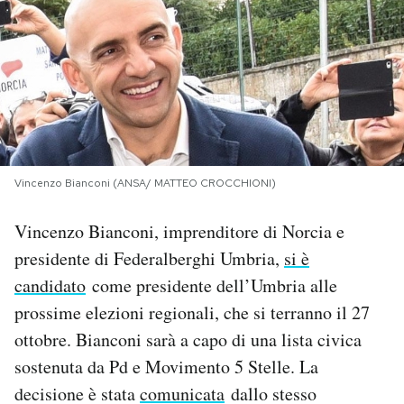
PODCAST
NEWSLETTER
I MIEI PREFERITI
Vincenzo Bianconi (ANSA/ MATTEO CROCCHIONI)
SHOP
Vincenzo Bianconi, imprenditore di Norcia e
presidente di Federalberghi Umbria,
si è
CALENDARIO
candidato
come presidente dell’Umbria alle
prossime elezioni regionali, che si terranno il 27
AREA PERSONALE
ottobre. Bianconi sarà a capo di una lista civica
sostenuta da Pd e Movimento 5 Stelle. La
Area Personale
decisione è stata
comunicata
dallo stesso
Newsletter