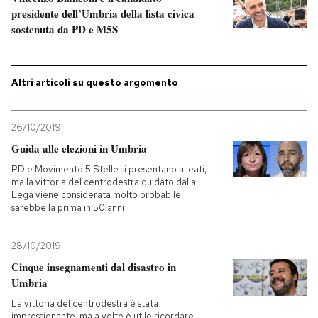
presidente dell’Umbria della lista civica
sostenuta da PD e M5S
PODCAST
NEWSLETTER
Altri articoli su questo argomento
I MIEI PREFERITI
26/10/2019
Guida alle elezioni in Umbria
SHOP
PD e Movimento 5 Stelle si presentano alleati,
ma la vittoria del centrodestra guidato dalla
Lega viene considerata molto probabile:
sarebbe la prima in 50 anni
CALENDARIO
28/10/2019
AREA PERSONALE
Cinque insegnamenti dal disastro in
Umbria
Entra
La vittoria del centrodestra è stata
impressionante, ma a volte è utile ricordare