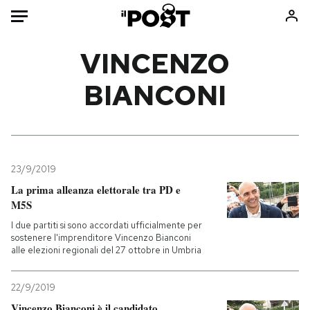
Auto
VINCENZO
BIANCONI
HOME
Italia
Moda
Mondo
Libri
Politica
Consumismi
23/9/2019
Tecnologia
Storie/Idee
La prima alleanza elettorale tra PD e
Internet
Ok Boomer!
M5S
Scienza
Media
I due partiti si sono accordati ufficialmente per
Cultura
Europa
sostenere l'imprenditore Vincenzo Bianconi
alle elezioni regionali del 27 ottobre in Umbria
Economia
Altrecose
Sport
Mondiali calcio 2026
22/9/2019
Vincenzo Bianconi è il candidato