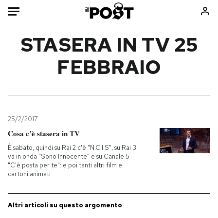
Auto
STASERA IN TV 25
FEBBRAIO
HOME
Italia
Moda
Mondo
Libri
Politica
Consumismi
25/2/2017
Tecnologia
Storie/Idee
Cosa c’è stasera in TV
Internet
Ok Boomer!
È sabato, quindi su Rai 2 c'è "N.C.I.S", su Rai 3
Scienza
Media
va in onda "Sono Innocente" e su Canale 5
"C'è posta per te": e poi tanti altri film e
Cultura
Europa
cartoni animati
Economia
Altrecose
Sport
Mondiali calcio 2026
Altri articoli su questo argomento