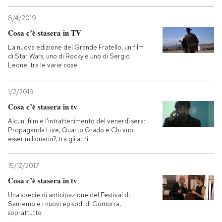
8/4/2019
PODCAST
Cosa c’è stasera in TV
La nuova edizione del Grande Fratello, un film
NEWSLETTER
di Star Wars, uno di Rocky e uno di Sergio
Leone, tra le varie cose
I MIEI PREFERITI
1/2/2019
Cosa c’è stasera in tv
SHOP
Alcuni film e l'intrattenimento del venerdì sera:
Propaganda Live, Quarto Grado e Chi vuol
esser milionario?, tra gli altri
CALENDARIO
15/12/2017
Cosa c’è stasera in tv
AREA PERSONALE
Una specie di anticipazione del Festival di
Entra
Sanremo e i nuovi episodi di Gomorra,
soprattutto