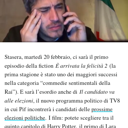
PODCAST
NEWSLETTER
I MIEI PREFERITI
Stasera, martedì 20 febbraio, ci sarà il primo
episodio della fiction
È arrivata la felicità 2
(la
SHOP
prima stagione è stato uno dei maggiori successi
nella categoria “commedie sentimentali della
CALENDARIO
Rai”). E sarà l’esordio anche di
Il candidato va
alle elezioni
, il nuovo programma politico di TV8
AREA PERSONALE
in cui Pif incontrerà i candidati delle
prossime
elezioni politiche
. I film: potete scegliere tra il
Area Personale
quinto capitolo di Harry Potter, il primo di Lara
Newsletter