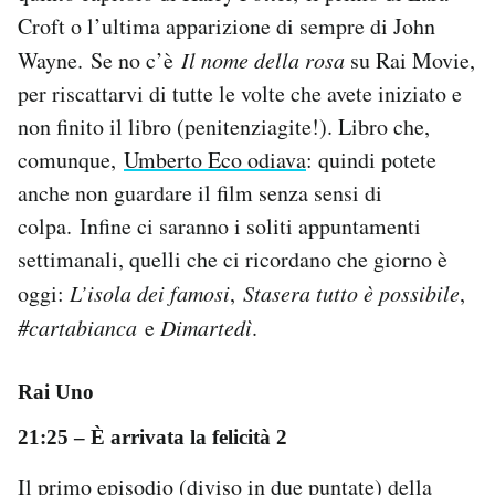
Notifiche mobile
Croft o l’ultima apparizione di sempre di John
Regala il Post
Wayne. Se no c’è
Il nome della rosa
su Rai Movie,
Hai bisogno di aiuto?
per riscattarvi di tutte le volte che avete iniziato e
Esci
non finito il libro (penitenziagite!). Libro che,
comunque,
Umberto Eco odiava
: quindi potete
anche non guardare il film senza sensi di
colpa. Infine ci saranno i soliti appuntamenti
settimanali, quelli che ci ricordano che giorno è
oggi:
L’isola dei famosi
,
Stasera tutto è possibile
,
#cartabianca
e
Dimartedì
.
Rai Uno
21:25 – È arrivata la felicità 2
Il primo episodio (diviso in due puntate) della