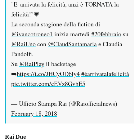
"E' arrivata la felicità, anzi è TORNATA la
felicità!"💗
La seconda stagione della fiction di
@ivancotroneo1
inizia martedì
#20febbraio
su
@RaiUno
con
@ClaudSantamaria
e Claudia
Pandolfi.
Su
@RaiPlay
il backstage
➡️
https://t.co/JHCyOD6ly4
#èarrivatalafelicità
pic.twitter.com/cEVz8GvhE5
— Ufficio Stampa Rai (@Raiofficialnews)
February 18, 2018
Rai Due