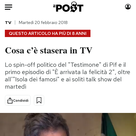
Auto
TV
Martedì 20 febbraio 2018
QUESTO ARTICOLO HA PIÙ DI
8 ANNI
HOME
Cosa c’è stasera in TV
Italia
Moda
Mondo
Libri
Lo spin-off politico del "Testimone" di Pif e il
Politica
Consumismi
primo episodio di "È arrivata la felicità 2", oltre
Tecnologia
Storie/Idee
all'"Isola dei famosi" e ai soliti talk show del
martedì
Internet
Ok Boomer!
Scienza
Media
Condividi
Cultura
Europa
Economia
Altrecose
Sport
Mondiali calcio 2026