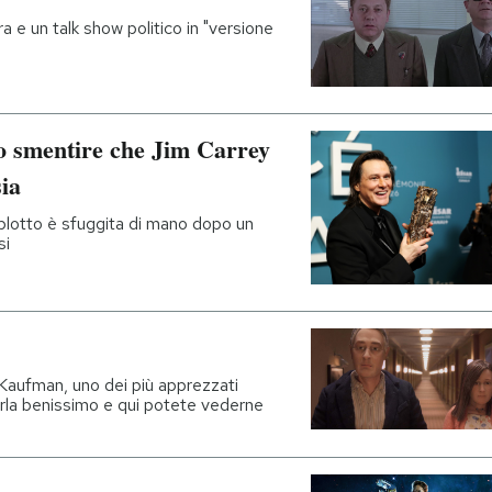
ra e un talk show politico in "versione
o smentire che Jim Carrey
sia
plotto è sfuggita di mano dopo un
si
e Kaufman, uno dei più apprezzati
parla benissimo e qui potete vederne