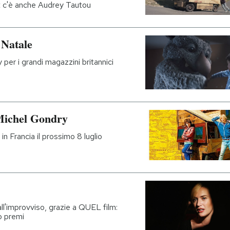
st c'è anche Audrey Tautou
 Natale
per i grandi magazzini britannici
i Michel Gondry
in Francia il prossimo 8 luglio
ll'improvviso, grazie a QUEL film:
do premi