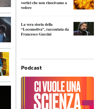
vortici che non riuscivamo a
facen
vedere
dentr
La vera storia della
Il vi
“Locomotiva”, raccontata da
inseg
Francesco Guccini
Khers
Podcast