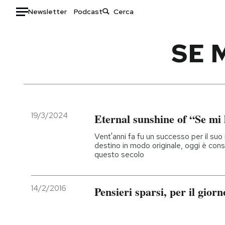
Newsletter
Podcast
Auto
SE 
HOME
Italia
Moda
Mondo
Libri
Politica
Consumismi
19/3/2024
Eternal sunshine of “Se mi l
Tecnologia
Storie/Idee
Vent'anni fa fu un successo per il suo
Internet
Ok Boomer!
destino in modo originale, oggi è consi
questo secolo
Scienza
Media
Cultura
Europa
Economia
Altrecose
14/2/2016
Pensieri sparsi, per il gior
Sport
Mondiali calcio 2026