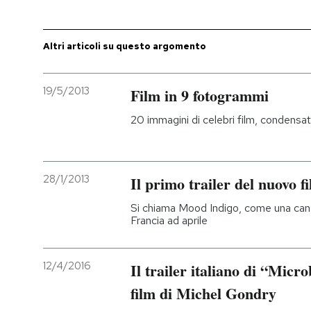
PODCAST
Altri articoli su questo argomento
NEWSLETTER
19/5/2013
Film in 9 fotogrammi
20 immagini di celebri film, condensat
I MIEI PREFERITI
SHOP
28/1/2013
Il primo trailer del nuovo 
Si chiama Mood Indigo, come una canzo
CALENDARIO
Francia ad aprile
AREA PERSONALE
12/4/2016
Il trailer italiano di “Micr
Entra
film di Michel Gondry