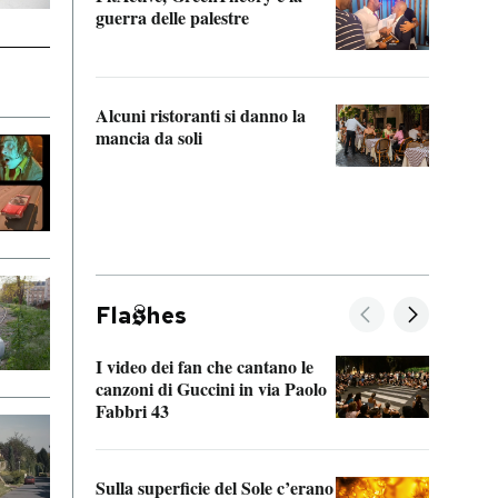
“Odis
guerra delle palestre
Che s
strum
Alcuni ristoranti si danno la
mancia da soli
Fla
hes
I video dei fan che cantano le
Il de
canzoni di Guccini in via Paolo
Edoar
Fabbri 43
cappi
Sulla superficie del Sole c’erano
Il fi