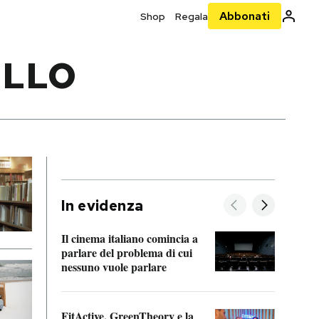
Abbonati
Shop
Regala
ELLO
In evidenza
Il cinema italiano comincia a
A cos
parlare del problema di cui
nessuno vuole parlare
Cosa 
FitActive, GreenTheory e la