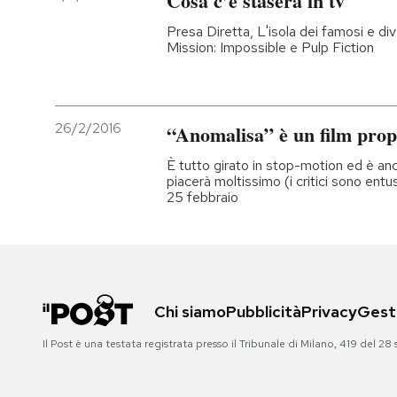
Cosa c’è stasera in tv
Presa Diretta, L'isola dei famosi e dive
Mission: Impossible e Pulp Fiction
26/2/2016
“Anomalisa” è un film prop
È tutto girato in stop-motion ed è anc
piacerà moltissimo (i critici sono entusi
25 febbraio
Chi siamo
Pubblicità
Privacy
Gesti
Il Post è una testata registrata presso il Tribunale di Milano, 419 del