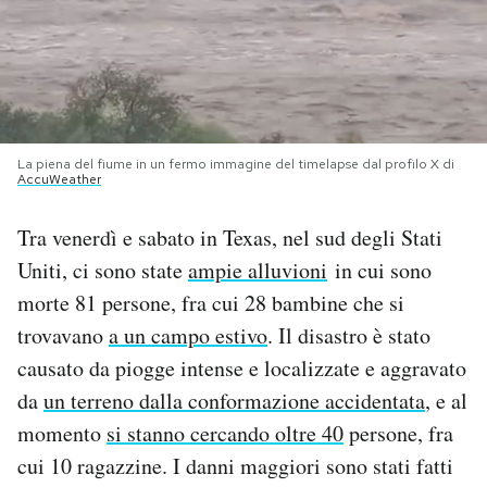
PODCAST
NEWSLETTER
La piena del fiume in un fermo immagine del timelapse dal profilo X di
AccuWeather
I MIEI PREFERITI
Tra venerdì e sabato in Texas, nel sud degli Stati
SHOP
Uniti, ci sono state
ampie alluvioni
in cui sono
morte 81 persone, fra cui 28 bambine che si
CALENDARIO
trovavano
a un campo estivo
. Il disastro è stato
causato da piogge intense e localizzate e aggravato
da
un terreno dalla conformazione accidentata
, e al
AREA PERSONALE
momento
si stanno cercando oltre 40
persone, fra
Area Personale
cui 10 ragazzine. I danni maggiori sono stati fatti
Newsletter