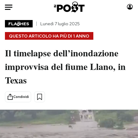
Auto
FLA
HES
Lunedì 7 luglio 2025
QUESTO ARTICOLO HA PIÙ DI
1 ANNO
HOME
Il timelapse dell’inondazione
Italia
Moda
Mondo
Libri
improvvisa del fiume Llano, in
Politica
Consumismi
Texas
Tecnologia
Storie/Idee
Internet
Ok Boomer!
Scienza
Media
Condividi
Cultura
Europa
Economia
Altrecose
Sport
Mondiali calcio 2026