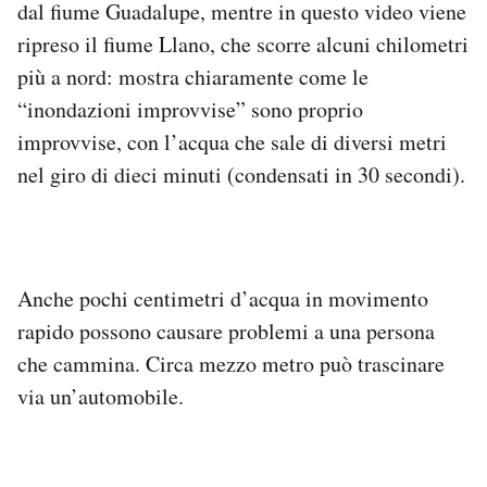
dal fiume Guadalupe, mentre in questo video viene
Notifiche mobile
ripreso il fiume Llano, che scorre alcuni chilometri
Regala il Post
più a nord: mostra chiaramente come le
Hai bisogno di aiuto?
Esci
“inondazioni improvvise” sono proprio
improvvise, con l’acqua che sale di diversi metri
nel giro di dieci minuti (condensati in 30 secondi).
Anche pochi centimetri d’acqua in movimento
rapido possono causare problemi a una persona
che cammina. Circa mezzo metro può trascinare
via un’automobile.