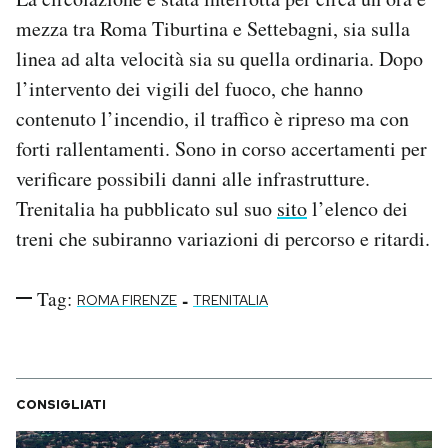
Notifiche mobile
mezza tra Roma Tiburtina e Settebagni, sia sulla
Regala il Post
linea ad alta velocità sia su quella ordinaria. Dopo
Hai bisogno di aiuto?
l’intervento dei vigili del fuoco, che hanno
Esci
contenuto l’incendio, il traffico è ripreso ma con
forti rallentamenti. Sono in corso accertamenti per
verificare possibili danni alle infrastrutture.
Trenitalia ha pubblicato sul suo
sito
l’elenco dei
treni che subiranno variazioni di percorso e ritardi.
Tag:
-
ROMA FIRENZE
TRENITALIA
CONSIGLIATI