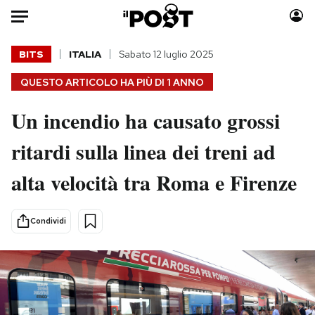
Auto
BITS
ITALIA
Sabato 12 luglio 2025
QUESTO ARTICOLO HA PIÙ DI
1 ANNO
HOME
Un incendio ha causato grossi
Italia
Moda
Mondo
Libri
ritardi sulla linea dei treni ad
Politica
Consumismi
alta velocità tra Roma e Firenze
Tecnologia
Storie/Idee
Internet
Ok Boomer!
Scienza
Media
Condividi
Cultura
Europa
Economia
Altrecose
Sport
Mondiali calcio 2026