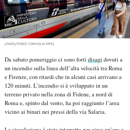
PODCAST
NEWSLETTER
(ANSA/FABIO CIMAGLIA NPK)
I MIEI PREFERITI
Da sabato pomeriggio ci sono forti
disagi
dovuti a
un incendio sulla linea dell’alta velocità tra Roma
SHOP
e Firenze, con ritardi che in alcuni casi arrivano a
120 minuti. L’incendio si è sviluppato in un
CALENDARIO
terreno privato nella zona di Fidene, a nord di
Roma e, spinto dal vento, ha poi raggiunto l’area
AREA PERSONALE
vicino ai binari nei pressi della via Salaria.
Area Personale
Newsletter
La circolazione è stata interrotta per circa un’ora e