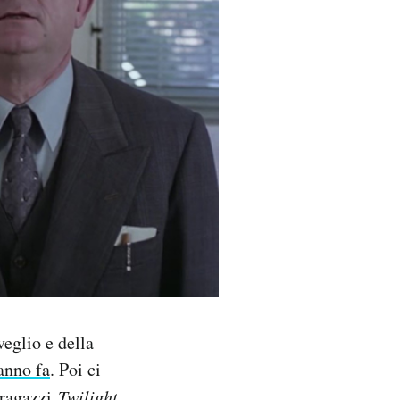
veglio e della
anno fa
. Poi ci
r ragazzi
Twilight