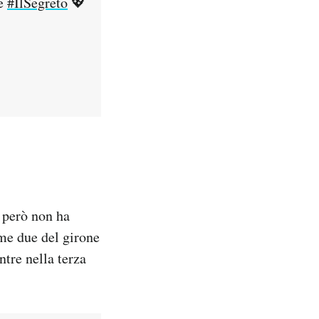
de
#IlSegreto
💖
e però non ha
ime due del girone
tre nella terza