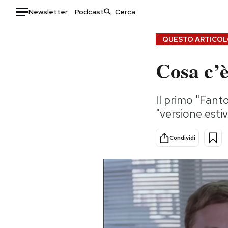
Newsletter
Podcast
Auto
QUESTO ARTICOLO
Cosa c’è
HOME
Italia
Moda
Il primo "Fanto
Mondo
Libri
"versione esti
Politica
Consumismi
Tecnologia
Storie/Idee
Condividi
Internet
Ok Boomer!
Scienza
Media
Cultura
Europa
Economia
Altrecose
Sport
Mondiali calcio 2026