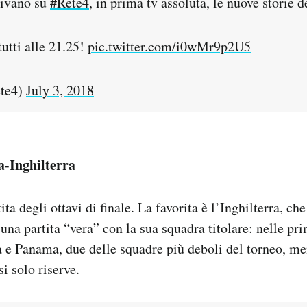
rivano su
#Rete4
, in prima tv assoluta, le nuove storie 
utti alle 21.25!
pic.twitter.com/i0wMr9p2U5
ete4)
July 3, 2018
a-Inghilterra
ita degli ottavi di finale. La favorita è l’Inghilterra, ch
 una partita “vera” con la sua squadra titolare: nelle pr
a e Panama, due delle squadre più deboli del torneo, men
i solo riserve.