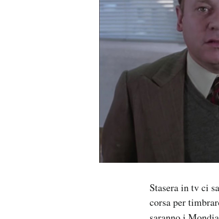
PODCAST
NEWSLETTER
I MIEI PREFERITI
SHOP
CALENDARIO
AREA PERSONALE
Stasera in tv ci s
corsa per timbrar
Area Personale
Newsletter
saranno i Mondial