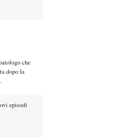
opatologo che
ata dopo la
.
ovi episodi