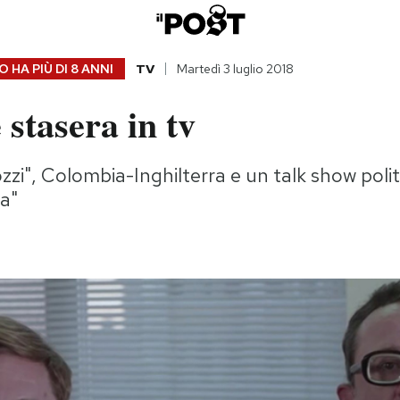
 HA PIÙ DI
8 ANNI
TV
Martedì 3 luglio 2018
 stasera in tv
zzi", Colombia-Inghilterra e un talk show polit
va"