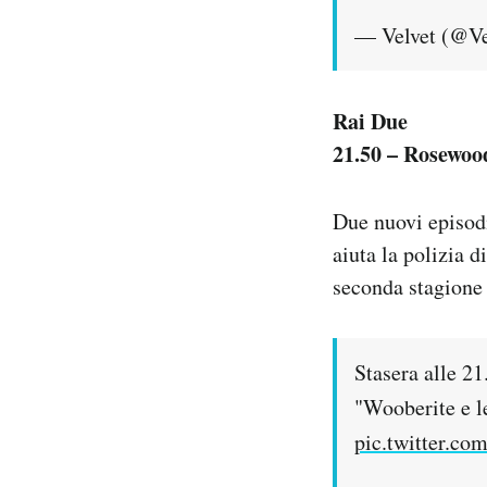
— Velvet (@Ve
Rai Due
21.50 – Rosewoo
Due nuovi episodi
aiuta la polizia d
seconda stagione 
Stasera alle 2
"Wooberite e l
pic.twitter.c