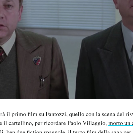
arà il primo film su Fantozzi, quello con la scena del ris
e il cartellino, per ricordare Paolo Villaggio,
morto un 
i, ben due fiction spagnole, il terzo film della saga pe