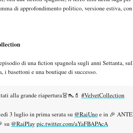
amma di approfondimento politico, versione estiva, con
ollection
pisodio di una fiction spagnola sugli anni Settanta, sul
, i basettoni e una boutique di successo.
itati alla grande riapertura👗👠💄
#VelvetCollection
ì 3 luglio in prima serata su
@RaiUno
e in 🎉 ANT
 su
@RaiPlay
pic.twitter.com/aYaFBAPAcA