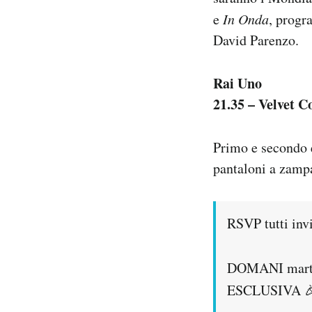
Notifiche mobile
e
In Onda
, progr
Regala il Post
David Parenzo.
Hai bisogno di aiuto?
Esci
Rai Uno
21.35 – Velvet C
Primo e secondo e
pantaloni a zampa
RSVP tutti inv
DOMANI marted
ESCLUSIVA 