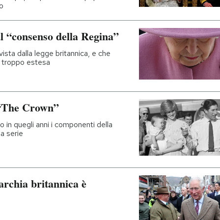
no
ul “consenso della Regina”
ista dalla legge britannica, e che
a troppo estesa
i “The Crown”
 in quegli anni i componenti della
la serie
archia britannica è