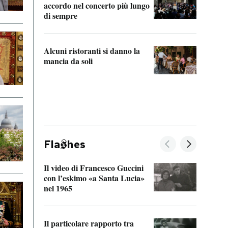
accordo nel concerto più lungo
di sempre
Il ci
parla
Alcuni ristoranti si danno la
nessu
mancia da soli
Fla
hes
Il video di Francesco Guccini
Sulla
con l’eskimo «a Santa Lucia»
vorti
nel 1965
veder
Il particolare rapporto tra
La ve