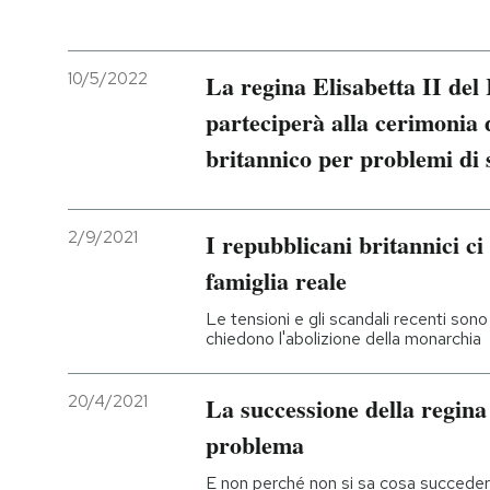
PODCAST
10/5/2022
La regina Elisabetta II del
parteciperà alla cerimonia 
NEWSLETTER
britannico per problemi di 
I MIEI PREFERITI
2/9/2021
I repubblicani britannici ci
SHOP
famiglia reale
Le tensioni e gli scandali recenti son
CALENDARIO
chiedono l'abolizione della monarchia
20/4/2021
La successione della regina 
AREA PERSONALE
problema
Entra
E non perché non si sa cosa succeder