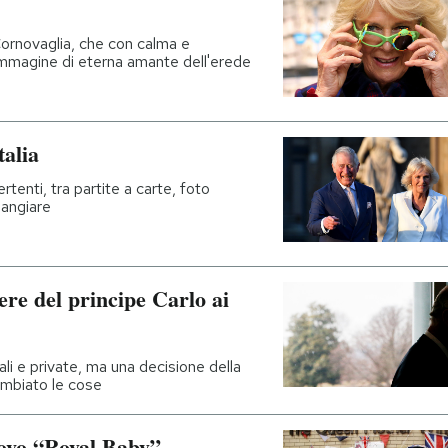
ornovaglia, che con calma e
immagine di eterna amante dell'erede
talia
ertenti, tra partite a carte, foto
angiare
tere del principe Carlo ai
li e private, ma una decisione della
mbiato le cose
uovo “Royal Baby”