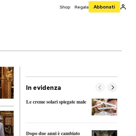
Abbonati
Shop
Regala
In evidenza
Le creme solari spiegate male
FitAc
guerr
Dopo due anni è cambiato
A cos