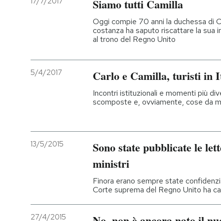
17/7/2017
Siamo tutti Camilla
Oggi compie 70 anni la duchessa di C
costanza ha saputo riscattare la sua 
al trono del Regno Unito
5/4/2017
Carlo e Camilla, turisti in I
Incontri istituzionali e momenti più div
scomposte e, ovviamente, cose da m
13/5/2015
Sono state pubblicate le let
ministri
Finora erano sempre state confidenzia
Corte suprema del Regno Unito ha ca
27/4/2015
No, non è ancora nato il n