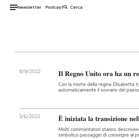
Newsletter
Podcast
Auto
HOME
Italia
Moda
Mondo
Libri
Politica
Consumismi
8/9/2022
Il Regno Unito ora ha un r
Tecnologia
Storie/Idee
Con la morte della regina Elisabetta II,
Internet
Ok Boomer!
automaticamente il sovrano del paese: 
Scienza
Media
Cultura
Europa
Economia
Altrecose
3/6/2022
È iniziata la transizione ne
Sport
Mondiali calcio 2026
Molti commentatori stanno descrivendo
simbolico passaggio di consegne al pr