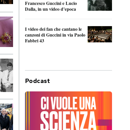
Francesco Guccini e Lucio
“Loco
Dalla, in un video d’epoca
Franc
I video dei fan che cantano le
Il de
canzoni di Guccini in via Paolo
Edoar
Fabbri 43
cappi
Podcast