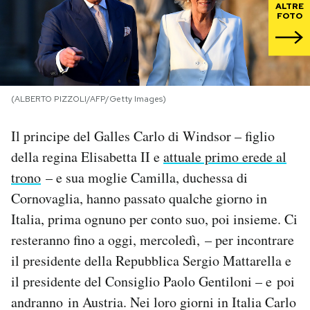
ALTRE
FOTO
PODCAST
NEWSLETTER
(ALBERTO PIZZOLI/AFP/Getty Images)
I MIEI PREFERITI
Il principe del Galles Carlo di Windsor – figlio
della regina Elisabetta II e
attuale primo erede al
SHOP
trono
– e sua moglie Camilla, duchessa di
Cornovaglia, hanno passato qualche giorno in
CALENDARIO
Italia, prima ognuno per conto suo, poi insieme. Ci
resteranno fino a oggi, mercoledì, – per incontrare
AREA PERSONALE
il presidente della Repubblica Sergio Mattarella e
il presidente del Consiglio Paolo Gentiloni – e poi
Area Personale
andranno in Austria. Nei loro giorni in Italia Carlo
Newsletter