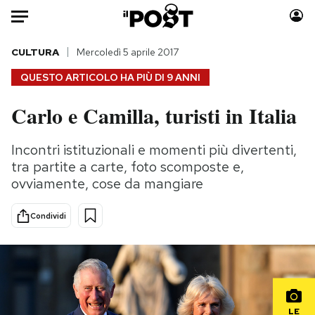
Auto
CULTURA
Mercoledì 5 aprile 2017
QUESTO ARTICOLO HA PIÙ DI
9 ANNI
HOME
Carlo e Camilla, turisti in Italia
Italia
Moda
Mondo
Libri
Incontri istituzionali e momenti più divertenti,
Politica
Consumismi
tra partite a carte, foto scomposte e,
Tecnologia
Storie/Idee
ovviamente, cose da mangiare
Internet
Ok Boomer!
Condividi
Scienza
Media
Cultura
Europa
Economia
Altrecose
Sport
Mondiali calcio 2026
LE