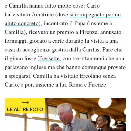
e Camilla hanno fatto molte cose: Carlo
Notifiche mobile
Regala il Post
ha visitato Amatrice (dove
si è impegnato per un
Hai bisogno di aiuto?
aiuto concreto
), incontrato il Papa (insieme a
Esci
Camilla), ricevuto un premio a Firenze, annusato
formaggi, giocato a carte durante la visita a una
casa di accoglienza gestita dalla Caritas. Pare che
il gioco fosse
Tressette
, con tre ottantenni che non
parlavano inglese ma che hanno comunque provato
a spiegarsi. Camilla ha visitato Ercolano senza
Carlo, e poi, insieme a lui, Roma e Firenze.