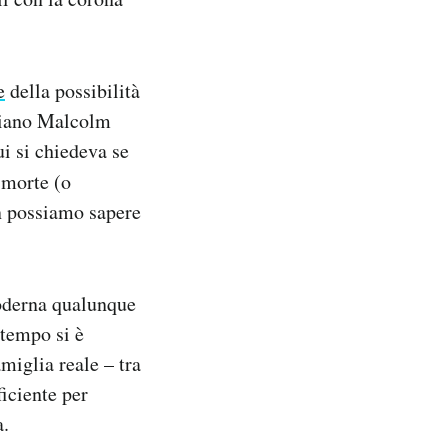
e
della possibilità
aliano Malcolm
i si chiedeva se
 morte (o
n possiamo sapere
oderna qualunque
 tempo si è
miglia reale – tra
iciente per
a.