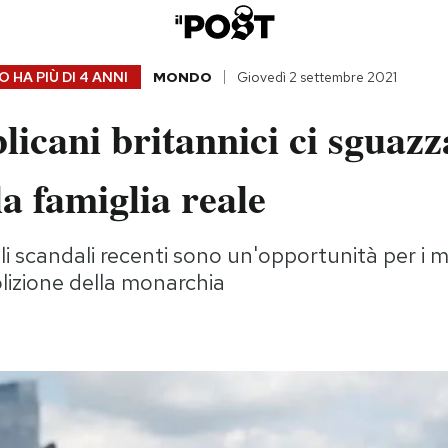
 HA PIÙ DI
4 ANNI
MONDO
Giovedì 2 settembre 2021
licani britannici ci sguazz
la famiglia reale
gli scandali recenti sono un'opportunità per i
lizione della monarchia