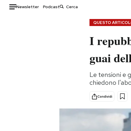
Newsletter
Podcast
Auto
QUESTO ARTICOLO
I repubb
HOME
Italia
Moda
guai del
Mondo
Libri
Politica
Consumismi
Le tensioni e 
Tecnologia
Storie/Idee
chiedono l'abo
Internet
Ok Boomer!
Scienza
Media
Condividi
Cultura
Europa
Economia
Altrecose
Sport
Mondiali calcio 2026