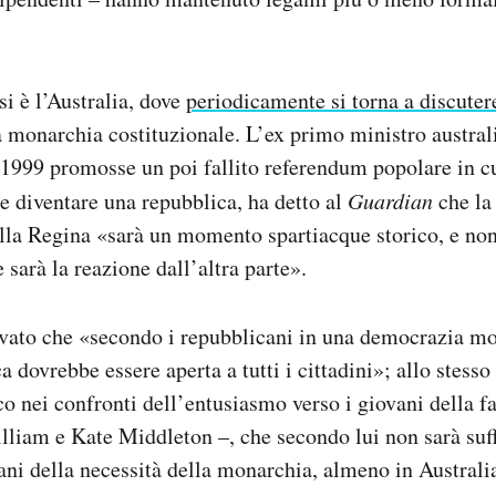
si è l’Australia, dove
periodicamente si torna a discuter
a monarchia costituzionale. L’ex primo ministro austr
 1999 promosse un poi fallito referendum popolare in cu
se diventare una repubblica, ha detto al
Guardian
che la
ella Regina «sarà un momento spartiacque storico, e no
 sarà la reazione dall’altra parte».
rvato che «secondo i repubblicani in una democrazia m
 dovrebbe essere aperta a tutti i cittadini»; allo stesso
co nei confronti dell’entusiasmo verso i giovani della fa
illiam e Kate Middleton –, che secondo lui non sarà suff
ani della necessità della monarchia, almeno in Australi