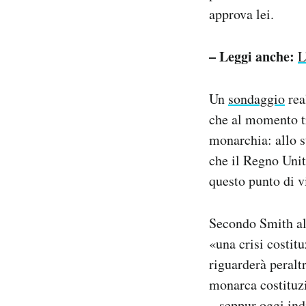
approva lei.
– Leggi anche:
L
Un
sondaggio
rea
che al momento tr
monarchia: allo st
che il Regno Unit
questo punto di vi
Secondo Smith al
«una crisi costit
riguarderà peraltr
monarca costituzi
– seppur oggi in