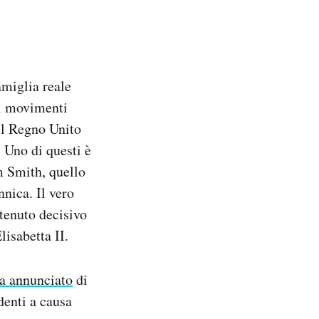
amiglia reale
ei movimenti
il Regno Unito
. Uno di questi è
 Smith, quello
nnica. Il vero
itenuto decisivo
lisabetta II.
a annunciato
di
denti a causa