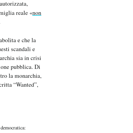
autorizzata,
miglia reale «
non
.
abolita e che la
esti scandali e
rchia sia in crisi
ione pubblica. Di
tro la monarchia,
critta “Wanted”,
n democratica: