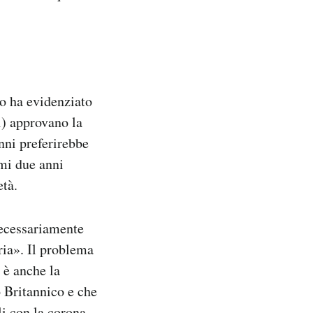
o ha evidenziato
i) approvano la
anni preferirebbe
imi due anni
età.
necessariamente
ria». Il problema
I è anche la
 Britannico e che
i con la corona