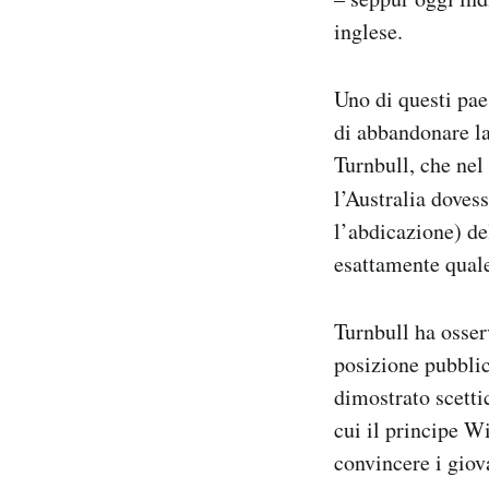
inglese.
Uno di questi pae
di abbandonare l
Turnbull, che nel
l’Australia doves
l’abdicazione) d
esattamente quale
Turnbull ha osse
posizione pubblica
dimostrato scetti
cui il principe W
convincere i giov