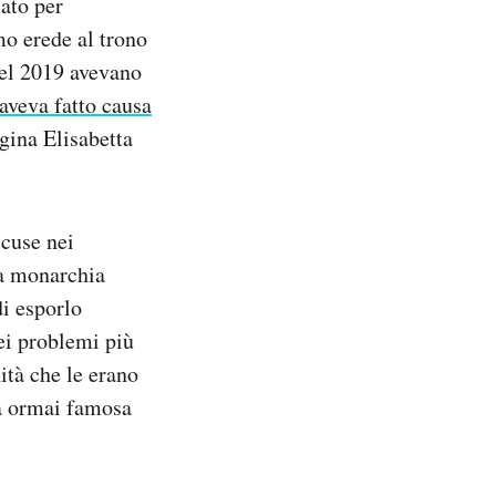
ato per
mo erede al trono
nel 2019 avevano
aveva fatto causa
gina Elisabetta
ccuse nei
la monarchia
i esporlo
ei problemi più
ità che le erano
la ormai famosa