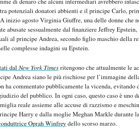
mme di denaro che alcuni intermediari avrebbero intasc
tra potenziali donatori abbienti e il principe Carlo, pri
A inizio agosto Virginia Giuffre, una delle donne che 
tate abusate sessualmente dal finanziere Jeffrey Epstein,
uali al principe Andrea, secondo figlio maschio della re
 nelle complesse indagini su Epstein.
tati dal
New York Times
ritengono che attualmente le a
ncipe Andrea siano le più rischiose per l’immagine del
non ha commentato pubblicamente la vicenda, evitando d
giudizio del pubblico. In ogni caso, questo caso è uno d
famiglia reale assieme alle accuse di razzismo e meschin
 principe Harry e dalla moglie Meghan Markle durante 
 conduttrice Oprah Winfrey
dello scorso marzo.