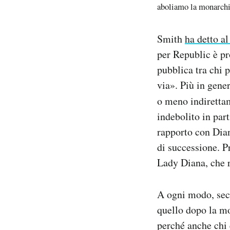
aboliamo la monarch
Smith
ha detto a
per Republic è pr
pubblica tra chi 
via». Più in gene
o meno indirettam
indebolito in part
rapporto con Dia
di successione. P
Lady Diana, che r
A ogni modo, seco
quello dopo la mo
perché anche chi