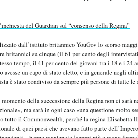
’inchiesta del Guardian sul “consenso della Regina”
lizzato dall’istituto britannico YouGov lo scorso maggi
e britannici su cinque (il 61 per cento degli intervistat
esso tempo, il 41 per cento dei giovani tra i 18 e i 24 
o avesse un capo di stato eletto, e in generale negli ult
sta è stato condiviso da sempre più persone di tutte le 
 momento della successione della Regina non ci sarà 
uzionale», ma sarà in ogni caso «una questione molto se
o tutto il
Commonwealth
, perché la regina Elisabetta I
onale di quei paesi che avevano fatto parte dell’Impero
dipendenti – hanno mantenuto legami più o meno formal