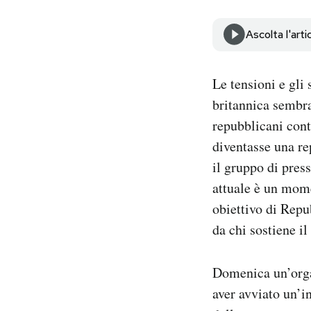
Notifiche mobile
Regala il Post
Ascolta l'arti
Hai bisogno di aiuto?
Esci
Le tensioni e gli
britannica sembr
repubblicani cont
diventasse una r
il gruppo di pres
attuale è un mom
obiettivo di Repu
da chi sostiene il
Domenica un’orga
aver avviato un’i