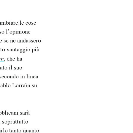
ambiare le cose
so l’opinione
he se ne andassero
tto vantaggio più
wn
, che ha
ato il suo
secondo in linea
Pablo Lorraìn su
bblicani sarà
 soprattutto
arlo tanto quanto