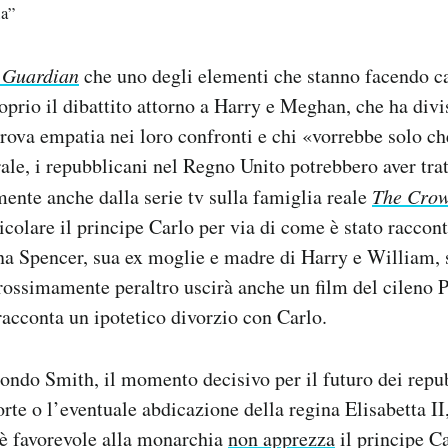
ia”
l
Guardian
che uno degli elementi che stanno facendo c
oprio il dibattito attorno a Harry e Meghan, che ha divi
prova empatia nei loro confronti e chi «vorrebbe solo c
rale, i repubblicani nel Regno Unito potrebbero aver tra
ente anche dalla serie tv sulla famiglia reale
The Cro
icolare il principe Carlo per via di come è stato raccont
na Spencer, sua ex moglie e madre di Harry e William, 
rossimamente peraltro uscirà anche un film del cileno 
acconta un ipotetico divorzio con Carlo.
ndo Smith, il momento decisivo per il futuro dei repu
rte o l’eventuale abdicazione della regina Elisabetta II,
 è favorevole alla monarchia
non apprezza
il principe C