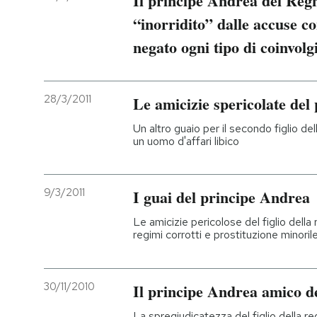
Il principe Andrea del Regn
“inorridito” dalle accuse co
negato ogni tipo di coinvol
28/3/2011
Le amicizie spericolate del
Un altro guaio per il secondo figlio del
un uomo d'affari libico
9/3/2011
I guai del principe Andrea
Le amicizie pericolose del figlio della r
regimi corrotti e prostituzione minoril
30/11/2010
Il principe Andrea amico de
La spregiudicatezza del figlio della reg