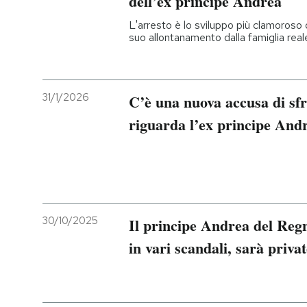
dell’ex principe Andrea
L'arresto è lo sviluppo più clamoroso 
PODCAST
suo allontanamento dalla famiglia real
NEWSLETTER
31/1/2026
C’è una nuova accusa di sf
I MIEI PREFERITI
riguarda l’ex principe And
SHOP
CALENDARIO
30/10/2025
Il principe Andrea del Regn
in vari scandali, sarà privato
AREA PERSONALE
Entra