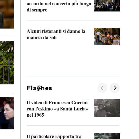
accordo nel concerto più lungo
di sempre
Il ci
parla
Alcuni ristoranti si danno la
nessu
mancia da soli
Fla
hes
Il video di Francesco Guccini
Sulla
con l’eskimo «a Santa Lucia»
vorti
nel 1965
veder
Il particolare rapporto tra
La ve