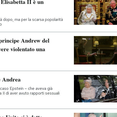
Elisabetta II è un
à dopo, ma per la scarsa popolarità
no
l principe Andrew del
ere violentato una
pe Andrea
l caso Epstein – che aveva già
a II di aver avuto rapporti sessuali