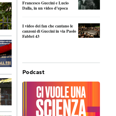
Francesco Guccini e Lucio
“Loco
Dalla, in un video d’epoca
Franc
I video dei fan che cantano le
Il de
canzoni di Guccini in via Paolo
Edoar
Fabbri 43
cappi
Podcast