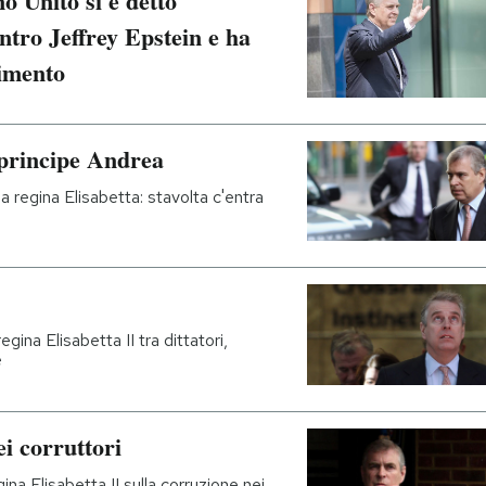
o Unito si è detto
ntro Jeffrey Epstein e ha
gimento
 principe Andrea
la regina Elisabetta: stavolta c'entra
egina Elisabetta II tra dittatori,
e
i corruttori
ina Elisabetta II sulla corruzione nei