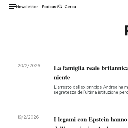
Newsletter
Podcast
Auto
HOME
Italia
Moda
Mondo
Libri
Politica
Consumismi
20/2/2026
La famiglia reale britannica
Tecnologia
Storie/Idee
niente
Internet
Ok Boomer!
L'arresto dell'ex principe Andrea ha m
Scienza
Media
segretezza dell'ultima istituzione per
Cultura
Europa
Economia
Altrecose
Sport
Mondiali calcio 2026
19/2/2026
I legami con Epstein hanno 