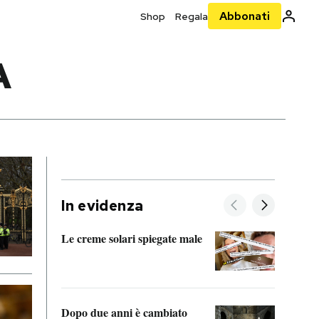
Abbonati
Shop
Regala
A
In evidenza
Le creme solari spiegate male
FitAc
guerr
Dopo due anni è cambiato
A cos