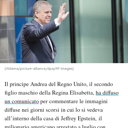
PODCAST
NEWSLETTER
I MIEI PREFERITI
SHOP
(Aldama/picture-alliance/dpa/AP Images)
Il principe Andrea del Regno Unito, il secondo
CALENDARIO
figlio maschio della Regina Elisabetta,
ha diffuso
un comunicato
per commentare le immagini
AREA PERSONALE
diffuse nei giorni scorsi in cui lo si vedeva
all’interno della casa di Jeffrey Epstein, il
Area Personale
Newsletter
milionario americano arrestato a luglio con