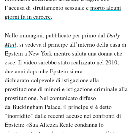
Notifiche mobile
l’accusa di sfruttamento sessuale e
morto alcuni
Regala il Post
giorni fa in carcere
.
Hai bisogno di aiuto?
Esci
Nelle immagini, pubblicate per primo dal
Daily
Mail
,
si vedeva il principe all’interno della casa di
Epstein a New York mentre saluta una donna che
esce. Il video sarebbe stato realizzato nel 2010,
due anni dopo che Epstein si era
dichiarato colpevole di istigazione alla
prostituzione di minori e istigazione criminale alla
prostituzione. Nel comunicato diffuso
da Buckingham Palace, il principe si è detto
“inorridito” dalle recenti accuse nei confronti di
Epstein: «Sua Altezza Reale condanna lo