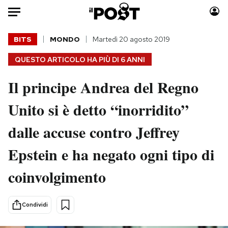
Auto
BITS
MONDO
Martedì 20 agosto 2019
QUESTO ARTICOLO HA PIÙ DI
6 ANNI
HOME
Il principe Andrea del Regno
Italia
Moda
Mondo
Libri
Unito si è detto “inorridito”
Politica
Consumismi
dalle accuse contro Jeffrey
Tecnologia
Storie/Idee
Internet
Ok Boomer!
Epstein e ha negato ogni tipo di
Scienza
Media
coinvolgimento
Cultura
Europa
Economia
Altrecose
Sport
Mondiali calcio 2026
Condividi